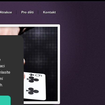
Atrakce
Pro děti
Kontakt
e
aci
hlasíte
ní
h.