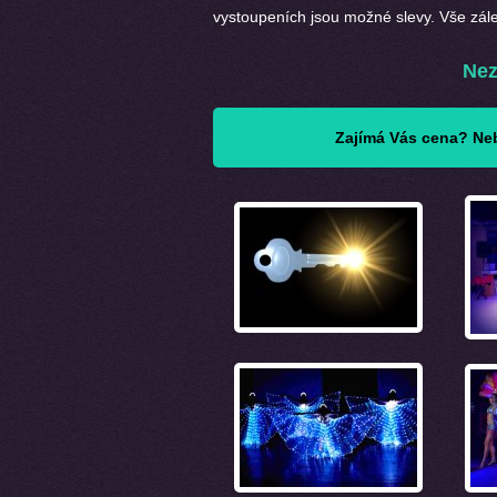
vystoupeních jsou možné slevy. Vše zál
Nez
Zajímá Vás cena? Neb