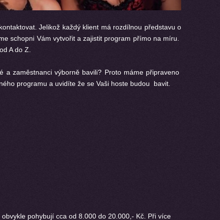
kontaktovat. Jelikož každý klient má rozdílnou představu o
sme schopni Vám vytvořit a zajistit program přímo na míru.
d A do Z.
osté a zaměstnanci výborně bavili? Proto máme připraveno
avného programu a uvidíte že se Vaši hoste budou bavit.
 obvykle pohybují cca od 8.000
do 20.000,- Kč. Při více