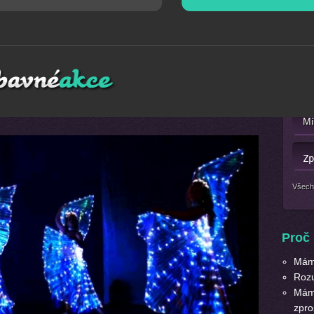
firemní večírek na klíč
Mát
izovaných
firemních akcí
a spokojených klientů.
Firemní
Nebo 
ientů, které jsme v průběhu několika let mohli pobavit.
ní akci a firemní večírek
,
na kterou budete Vy i Vaši
Všech
Proč 
Máme
Roz
Máme
zpro