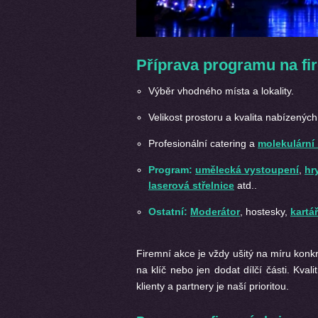
Příprava programu na fi
Výběr vhodného místa a lokality.
Velikost prostoru a kvalita nabízených
Profesionální catering a
molekulární 
Program:
umělecká vystoupení
,
hr
laserová střelnice
atd..
Ostatní:
Moderátor
, hostesky,
kartá
Firemní akce je vždy ušitý na míru konk
na klíč nebo jen dodat dílčí části. Kva
klienty a partnery je naší prioritou.