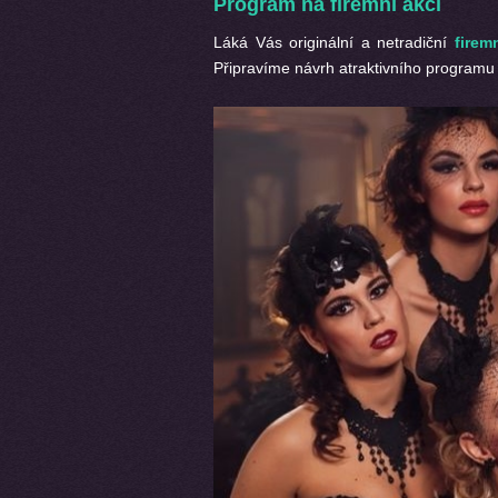
Program na firemní akci
Láká Vás originální a netradiční
firem
Připravíme návrh atraktivního programu 