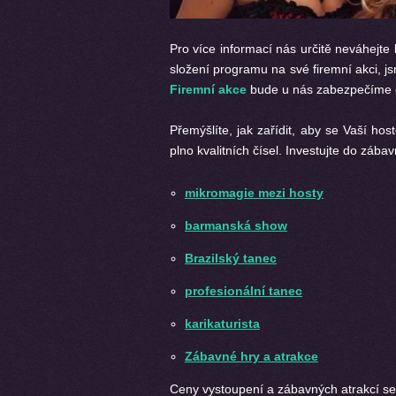
Pro více informací nás určitě neváhejte 
složení programu na své firemní akci, j
Firemní akce
bude u nás zabezpečíme o
Přemýšlíte, jak zařídit, aby se Vaší h
plno kvalitních čísel. Investujte do záb
mikromagie mezi hosty
barmanská show
Brazilský tanec
profesionální tanec
karikaturista
Zábavné hry a atrakce
Ceny vystoupení a zábavných atrakcí se