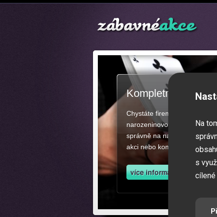
Kompletní zajištěn
Nast
Chystáte firemní akci, večíre
Na to
narozeninovou oslavu či zába
správně na našich stránkách.
správn
akci nebo kompletní zajištěn
obsahu
s využ
cílené
P