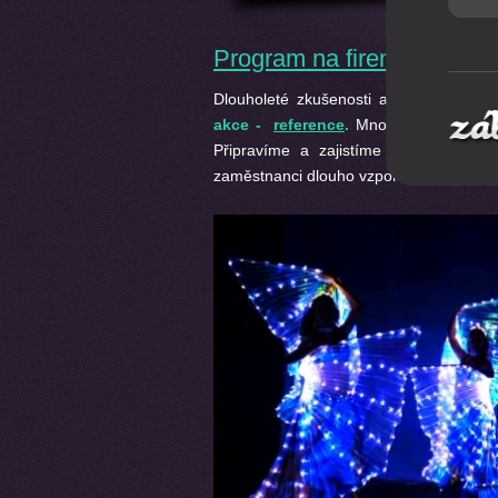
Program na firemní akci a 
Dlouholeté zkušenosti a mnoho zreal
akce -
reference
.
Mnoho významných kl
Připravíme a zajistíme pro Vás firem
zaměstnanci dlouho vzpomínat.