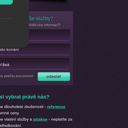
e zájem o naše služby?
se jen chcete dozvědět více informací?
ny položky jsou povinné
si vybrat právě nás?
 dlouholeté zkušenosti -
reference
umné ceny.
 vlastní služby a
atrakce
- neplatíte za
středkování.