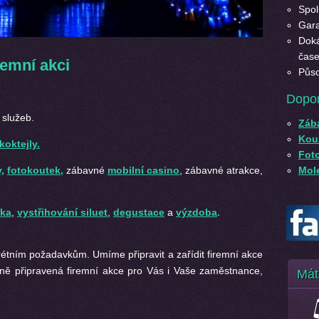
Spol
Gara
Doká
čase
remní akci
Půso
Dopo
 služeb.
Záb
Kouz
koktejly.
Fot
y
,
fotokoutek,
zábavné
mobilní casino
, zábavné atrakce,
Mole
řka
,
vystřihování siluet
,
degustace
a
výzdoba
.
rétním požadavkům. Umíme připravit a zařídit firemní akce
litně připravená firemní akce pro Vás i Vaše zaměstnance,
Mát