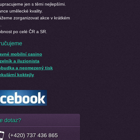
upracujeme jen s těmi nejlepšími.
nce umělecké kvality.
žeme zorganizovat akce v krátkém
.
bnost po celé ČR a SR.
ručujeme
avné mobilní casino
elník a iluzionista
obudka a neomezený tisk
kulární koktejly
e dotaz?
(+420) 737 436 865