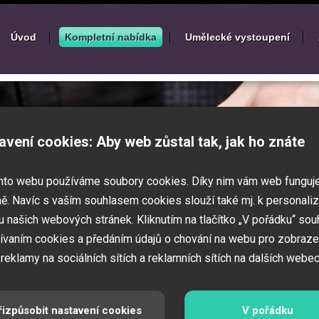
Úvod
Kompletní nabídka
Umělecké vystoupení
í
zábavných akcí
avení cookies: Aby web zůstal tak, jak ho znáte
k nebo ples? Připravujete svatbu,
mto webu používáme soubory cookies. Díky nim vám web funguj
vné představení pro děti? Pak jste
 Zajistíme Vám jednotlivé umělce na Vaši
ě. Navíc s vaším souhlasem cookies slouží také mj. k personaliz
í zábavných a firemních akcí.
 našich webových stránek. Kliknutím na tlačítko „V pořádku“ sou
ívaním cookies a předáním údajů o chování na webu pro zobraze
 reklamy na sociálních sítích a reklamních sítích na dalších webec
řizpůsobit nastavení cookies
V pořádku