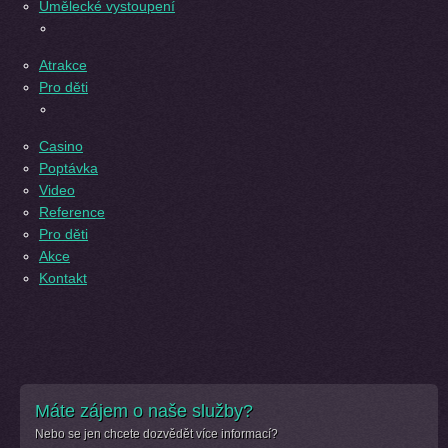
Umělecké vystoupení
Atrakce
Pro děti
Casino
Poptávka
Video
Reference
Pro děti
Akce
Kontakt
Máte zájem o naše služby?
Nebo se jen chcete dozvědět více informací?