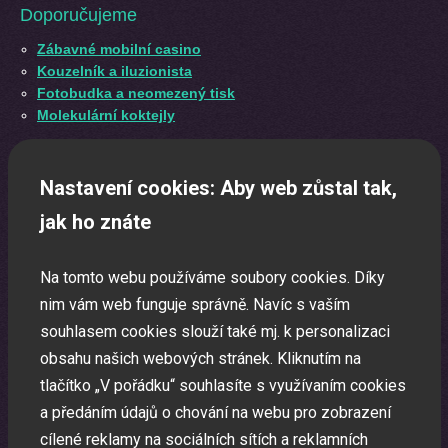
Doporučujeme
Zábavné mobilní casino
Kouzelník a iluzionista
Fotobudka a neomezený tisk
Molekulární koktejly
Nastavení cookies: Aby web zůstal tak,
jak ho znáte
Máte dotaz?
Na tomto webu používáme soubory cookies. Díky
nim vám web funguje správně. Navíc s vaším
(+420) 737 436 865
souhlasem cookies slouží také mj. k personalizaci
obsahu našich webových stránek. Kliknutím na
tlačítko „V pořádku“ souhlasíte s využívaním cookies
Foto a video
a předáním údajů o chování na webu pro zobrazení
cílené reklamy na sociálních sítích a reklamních