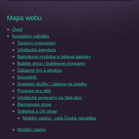
Mapa webu
Úvod
Kompletní nabídka
Taneční vystoupení
Umělecká agentura
Balónková výzdoba a héliové balónky
Bubble show / bublinové programy
Zábavné hry a atrakce
Kouzelník
Svatební služby / zábava na svatbu
Program pro děti
Umělecké programy na Vaši akci
Barmanská show
Světelná a UV show
Mobilní casino - celá Česká republika
Mobilní casino