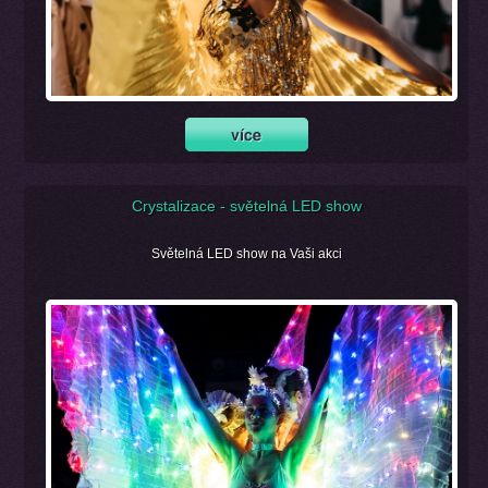
Crystalizace - světelná LED show
Světelná LED show na Vaši akci