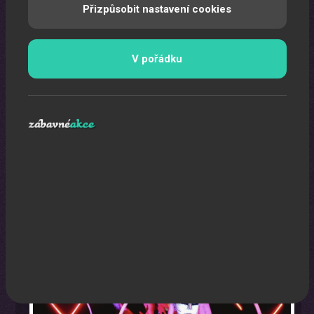
Přizpůsobit nastavení cookies
V pořádku
Colour Party
Jedinečná, imaginativní a světlná show na Vaši akci.