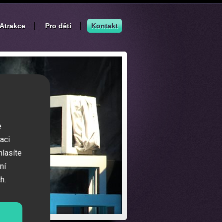
Atrakce
Pro děti
Kontakt
e
aci
hlasíte
ní
h.