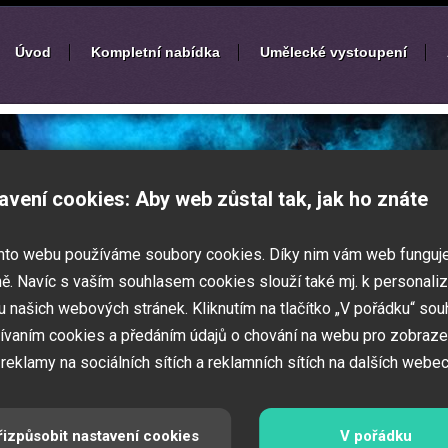
Úvod
Kompletní nabídka
Umělecké vystoupení
í
zábavných akcí
avení cookies: Aby web zůstal tak, jak ho znáte
k nebo ples? Připravujete svatbu,
mto webu používáme soubory cookies. Díky nim vám web funguj
vné představení pro děti? Pak jste
 Zajistíme Vám jednotlivé umělce na Vaši
ě. Navíc s vaším souhlasem cookies slouží také mj. k personaliz
í zábavných a firemních akcí.
 našich webových stránek. Kliknutím na tlačítko „V pořádku“ sou
ívaním cookies a předáním údajů o chování na webu pro zobraze
 reklamy na sociálních sítích a reklamních sítích na dalších webec
řizpůsobit nastavení cookies
V pořádku