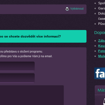
Spol
Gara
Vytisknout
Doká
čase
Půso
Dopo
o se chcete dozvědět více informací?
Záb
Kouz
Fot
ou představu o složení programu.
Mole
přímo pro Vás a pošleme Vám ji na email.
Mát