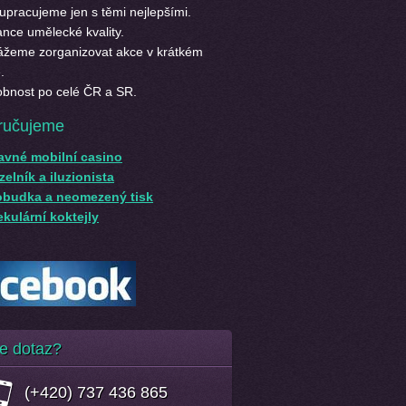
upracujeme jen s těmi nejlepšími.
nce umělecké kvality.
žeme zorganizovat akce v krátkém
.
bnost po celé ČR a SR.
ručujeme
avné mobilní casino
elník a iluzionista
obudka a neomezený tisk
kulární koktejly
e dotaz?
(+420) 737 436 865