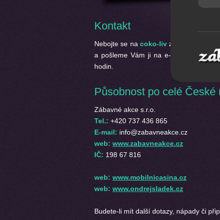
Kontakt
Nebojte se na
coko-liv
zeptat. Velice 
a pošleme Vám ji na e-mail. Odpověď 
hodin.
Působnost po celé České 
Zábavné akce s.r.o.
Tel.:
+420 737 436 865
E-mail:
info@zabavneakce.cz
web:
www.zabavneakce.cz
IČ:
198 67 816
web:
www.mobilnicasina.cz
web:
www.ondrejsladek.cz
Budete-li mít další dotazy, nápady či př