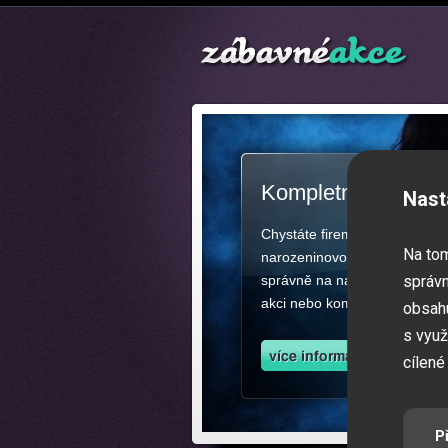
Kompletní zajištěn
Nast
Chystáte firemní akci, večíre
Na to
narozeninovou oslavu či zába
správně na našich stránkách.
správn
akci nebo kompletní zajištěn
obsahu
s využ
cílené
P