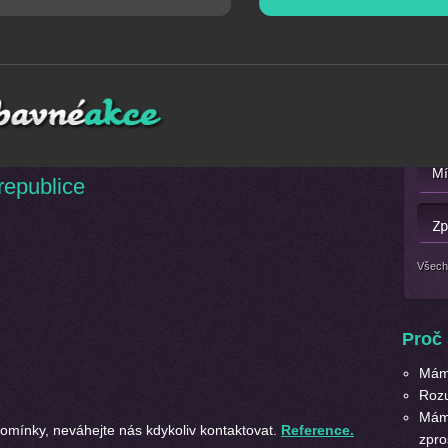
Mát
rádi Vám odpovíme nebo připravíme nabídku přímo pro Vás
Nebo 
včetně cenové nabídky můžete očekávat obvykle do pár
republice
Všech
Proč 
Máme
Roz
Máme
ipomínky, neváhejte nás kdykoliv kontaktovat.
Reference.
zpro