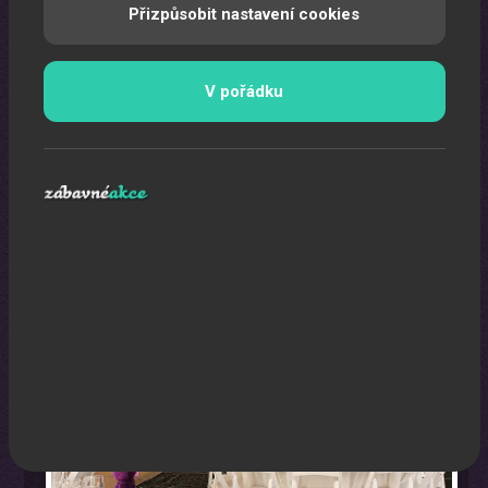
Přizpůsobit nastavení cookies
V pořádku
Párty stany
Párty stany na Vaši akci.