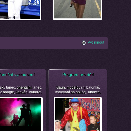
Vytisknout
Taneční vystoupení
Program pro děti
ský tanec, orientální tanec,
Klaun, modelování balónků,
ic boogie, kankán, kabaret.
malování na obličej, atrakce.