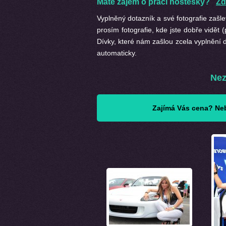
Máte zájem o práci hostesky?
Zd
Vyplněný dotazník a své fotografie zašl
prosím fotografie, kde jste dobře vidět (
Dívky, které nám zašlou zcela vyplnění d
automaticky.
Nez
Zajímá Vás cena? Neb