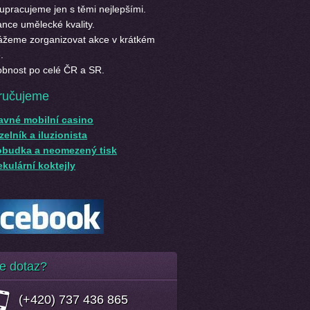
upracujeme jen s těmi nejlepšími.
nce umělecké kvality.
žeme zorganizovat akce v krátkém
.
bnost po celé ČR a SR.
ručujeme
avné mobilní casino
elník a iluzionista
obudka a neomezený tisk
kulární koktejly
e dotaz?
(+420) 737 436 865