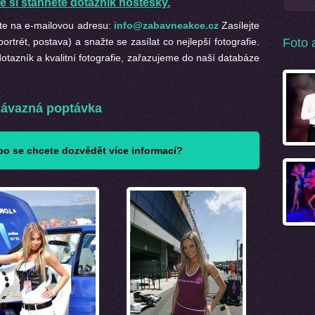
e si stáhněte dotazník hostesky.
ete na e-mailovou adresu:
info@zabavneakce.cz
Zasílejte
portrét, postava) a snažte se zasílat co nejlepší fotografie.
Foto 
otazník a kvalitní fotografie, zařazujeme do naší databáze
ávazná poptávka
o se chcete dozvědět více informací?