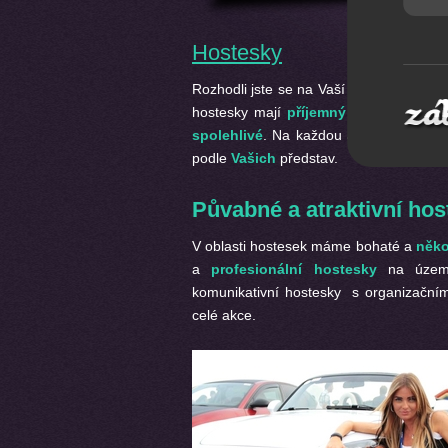
Hostesky
Rozhodli jste se na Vaší akci najít vho
hostesky mají
příjemný vzhled
a
vyst
spolehlivé
. Na každou akci hostesky
p
podle
Vašich
představ.
Půvabné a atraktivní hos
V oblasti hostesek máme bohaté a
něko
a
profesionální hostesky
na území 
komunikativní hostesky s organizačn
celé akce.