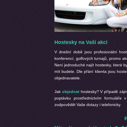
Hostesky na Vaši akci
V dnešní době jsou profesionální ho
konferencí, golfových turnajů, promo akc
Není jednoduché najít hostesky, které b
mít budete. Dle přání klienta jsou hos
objednavatele.
Jak
objednat
hostesky? V případě zájm
poptávku prostřednictvím formuláře 
zodpovědět Vaše dotazy i telefonicky.
P