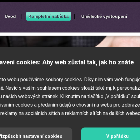
Úvod
Kompletní nabídka
Umělecké vystoupení
í
zábavných akcí
avení cookies: Aby web zůstal tak, jak ho znáte
k nebo ples? Připravujete svatbu,
mto webu používáme soubory cookies. Díky nim vám web funguj
vné představení pro děti? Pak jste
 Zajistíme Vám jednotlivé umělce na Vaši
ě. Navíc s vaším souhlasem cookies slouží také mj. k personaliz
í zábavných a firemních akcí.
 našich webových stránek. Kliknutím na tlačítko „V pořádku“ sou
ívaním cookies a předáním údajů o chování na webu pro zobraze
 reklamy na sociálních sítích a reklamních sítích na dalších webec
řizpůsobit nastavení cookies
V pořádku