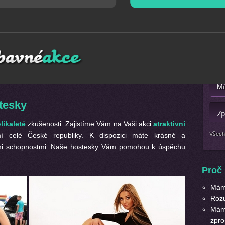
Mát
dné
hostesky
? Pak jste správně na naších stránkách. Naše
Nebo 
upování
, bohaté zkušenosti, znalost cizích jazyků a jsou
roškolíme
a zajistíme, aby bezchybně zvládly svoji úlohu
tesky
likaleté
zkušenosti. Zajistíme Vám na Vaši akci
atraktivní
Všech
celé České republiky. K dispozici máte krásné a
ími schopnostmi. Naše hostesky Vám pomohou k úspěchu
Proč 
Máme
Roz
Máme
zpro