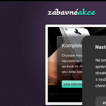
Kompletní zajištěn
Nast
Chystáte firemní akci, večíre
Na to
narozeninovou oslavu či zába
správně na našich stránkách.
správn
akci nebo kompletní zajištěn
obsahu
s využ
cílené
P