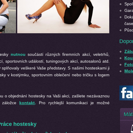
Spol
Gara
Doká
čase
Půso
Dopo
Záb
stesky
nutnou
součástí různých firemních akcí, veletrhů,
Kouz
í, sportovních událostí, tuningových akcí, autosalonů atd.
Fot
y splňovaly veškeré Vaše představy. S našimi hosteskami ji
Mole
tesky v kostýmku, sportovním oblečení nebo tričku s logem
u o objednání hostesky na Vaši akci, zašlete nezávaznou
v záložce
kontakt
.
Pro rychlejší komunikaci je možné
Mát
ráce hostesky