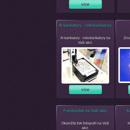
Al karikatury - robokarikatury
Al karikatury - robokarikatury na
Zrca
Vaši akci.
Fotokoutek na Vaši akci
K
Okamžitý tisk fotografií na Vaši
K
akci.