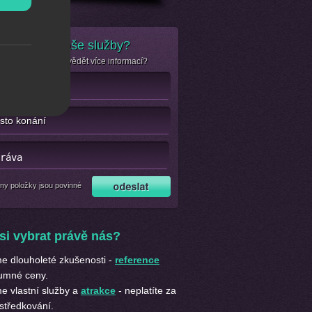
e zájem o naše služby?
se jen chcete dozvědět více informací?
ny položky jsou povinné
si vybrat právě nás?
 dlouholeté zkušenosti -
reference
umné ceny.
 vlastní služby a
atrakce
- neplatíte za
středkování.