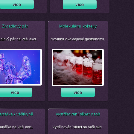
Zrcadlový pár
Molekulární koktejly
dlový pár na Vaši akci.
Novinku v koktejlové gastronomii.
artářka / věštkyně
Vystřihování siluet osob
artářka na Vaši akci.
Vystřihování siluet na Vaši akci.