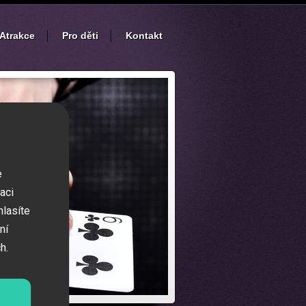
Atrakce
Pro děti
Kontakt
e
aci
hlasíte
ní
h.