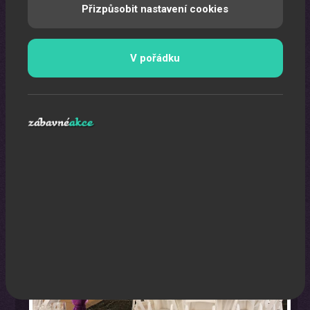
Přizpůsobit nastavení cookies
V pořádku
Párty stany
Párty stany na Vaši akci.