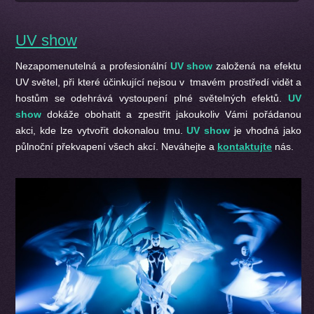
UV show
Nezapomenutelná a profesionální
UV show
založená na efektu
UV světel, při které účinkující nejsou v tmavém prostředí vidět a
hostům se odehrává vystoupení plné světelných efektů.
UV
show
dokáže obohatit a zpestřit jakoukoliv Vámi pořádanou
akci, kde lze vytvořit dokonalou tmu.
UV show
je vhodná jako
půlnoční překvapení všech akcí. Neváhejte a
kontaktujte
nás.