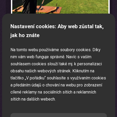
Nastavení cookies: Aby web zůstal tak,
jak ho znáte
Na tomto webu používáme soubory cookies. Díky
nim vám web funguje správně. Navíc s vaším
Moderátor
souhlasem cookies slouží také mj. k personalizaci
Zkušený moderátor je základ každé Vaší pořádané akce.
obsahu našich webových stránek. Kliknutím na
tlačítko „V pořádku“ souhlasíte s využívaním cookies
a předáním údajů o chování na webu pro zobrazení
cílené reklamy na sociálních sítích a reklamních
sítích na dalších webech.