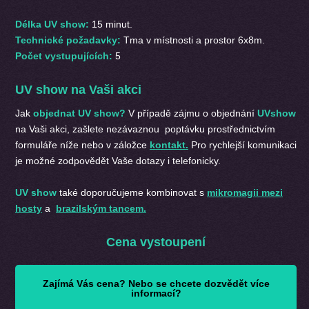
Délka UV show:
15 minut.
Technické požadavky:
Tma v místnosti a prostor 6x8m.
Počet vystupujících:
5
UV show na Vaši akci
Jak
objednat UV show?
V případě zájmu o objednání
UV
show
na Vaši akci, zašlete nezávaznou poptávku prostřednictvím
formuláře níže nebo v záložce
kontakt.
Pro rychlejší komunikaci
je možné zodpovědět Vaše dotazy i telefonicky.
UV show
také doporučujeme kombinovat s
mikromagii mezi
hosty
a
brazilským tancem.
Cena vystoupení
Zajímá Vás cena? Nebo se chcete dozvědět více
informací?