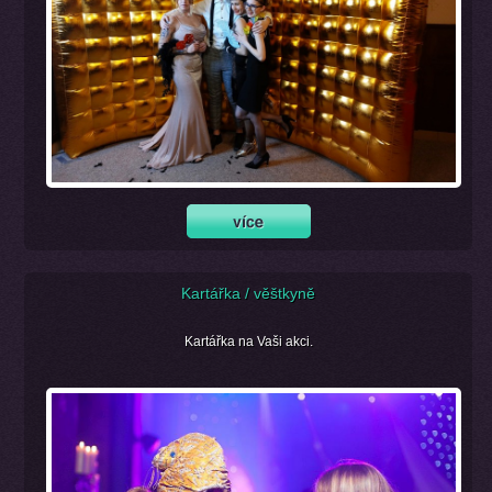
Kartářka / věštkyně
Kartářka na Vaši akci.