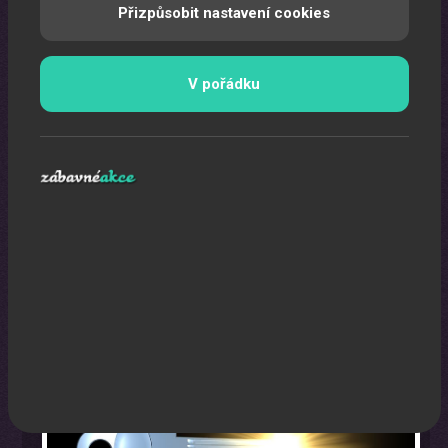
Přizpůsobit nastavení cookies
V pořádku
Program na firemní akci a firemní večírek na klíč
Zábavná akce na míru dle Vašeho přání.