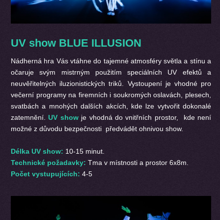
UV show BLUE ILLUSION
Nádherná hra Vás vtáhne do tajemné atmosféry světla a stínu a
očaruje svým mistrným použitím speciálních UV efektů a
neuvěřitelných iluzionistických triků. Vystoupení je vhodné pro
večerní programy na firemních i soukromých oslavách, plesech,
svatbách a mnohých dalších akcích, kde lze vytvořit dokonalé
zatemnění.
UV show
je vhodná do vnitřních prostor, kde není
možné z důvodu bezpečnosti předvádět ohnivou show.
Délka UV show:
10-15 minut.
Technické požadavky:
Tma v místnosti a prostor 6x8m.
Počet vystupujících:
4-5