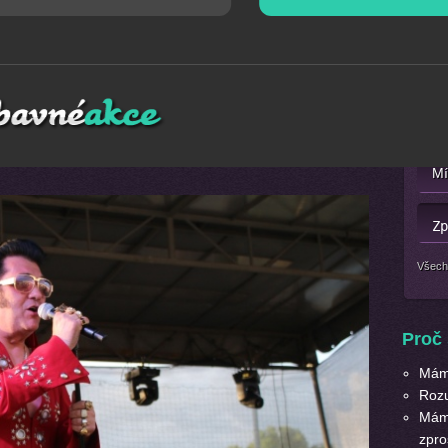
Mát
ise Presleyho
, které Vám předvede nezapomenutelné a
Nebo 
 akce, plesy, svatby, módní přehlídky, městské slavnosti,
šeho druhu. Elvise Presley udělá na Vaši akci neuvěřitelný
Všech
Proč 
Máme
Roz
Máme
zpro