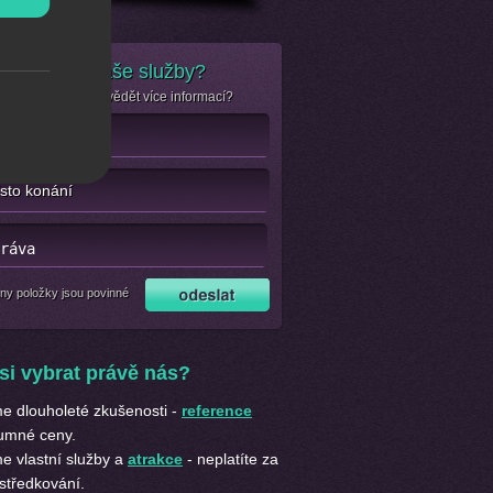
e zájem o naše služby?
se jen chcete dozvědět více informací?
ny položky jsou povinné
si vybrat právě nás?
 dlouholeté zkušenosti -
reference
umné ceny.
 vlastní služby a
atrakce
- neplatíte za
středkování.