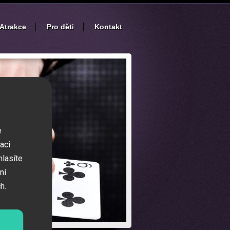
Atrakce
Pro děti
Kontakt
e
aci
hlasíte
ní
h.