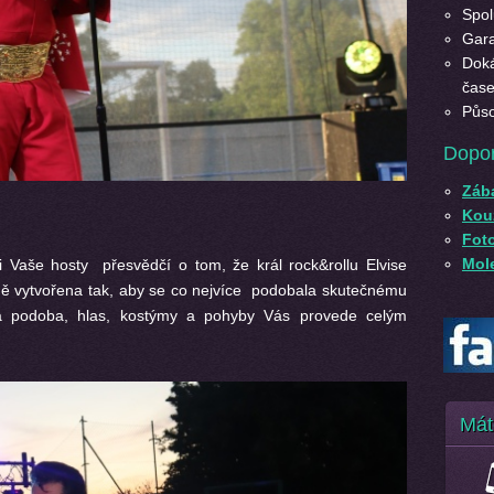
Spol
Gara
Doká
čase
Půso
Dopo
Záb
Kouz
Fot
Mole
 Vaše hosty přesvědčí o tom, že král rock&rollu Elvise
esně vytvořena tak, aby se co nejvíce podobala skutečnému
lá podoba, hlas, kostýmy a pohyby Vás provede celým
Mát