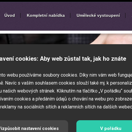
Úvod
Kompletní nabídka
Umělecké vystoupení
í
zábavných akcí
avení cookies: Aby web zůstal tak, jak ho znáte
k nebo ples? Připravujete svatbu,
mto webu používáme soubory cookies. Díky nim vám web funguj
vné představení pro děti? Pak jste
 Zajistíme Vám jednotlivé umělce na Vaši
ě. Navíc s vaším souhlasem cookies slouží také mj. k personaliz
í zábavných a firemních akcí.
 našich webových stránek. Kliknutím na tlačítko „V pořádku“ sou
ívaním cookies a předáním údajů o chování na webu pro zobraze
 reklamy na sociálních sítích a reklamních sítích na dalších webec
řizpůsobit nastavení cookies
V pořádku