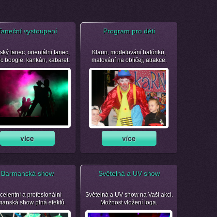
Taneční vystoupení
Program pro děti
ský tanec, orientální tanec,
Klaun, modelování balónků,
ic boogie, kankán, kabaret.
malování na obličej, atrakce.
Barmanská show
Světelná a UV show
celentní a profesionální
Světelná a UV show na Vaši akci.
manská show plná efektů.
Možnost vložení loga.