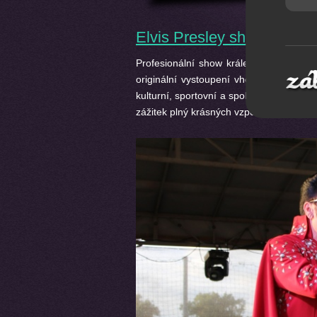
Elvis Presley show
Profesionální show krále rock&rollu
Elv
originální vystoupení vhodné na firemní
kulturní, sportovní a společenské akce v
zážitek plný krásných vzpomínek.