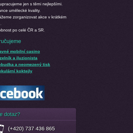
upracujeme jen s těmi nejlepšími.
nce umělecké kvality.
žeme zorganizovat akce v krátkém
.
bnost po celé ČR a SR.
ručujeme
avné mobilní casino
elník a iluzionista
obudka a neomezený tisk
kulární koktejly
e dotaz?
(+420) 737 436 865