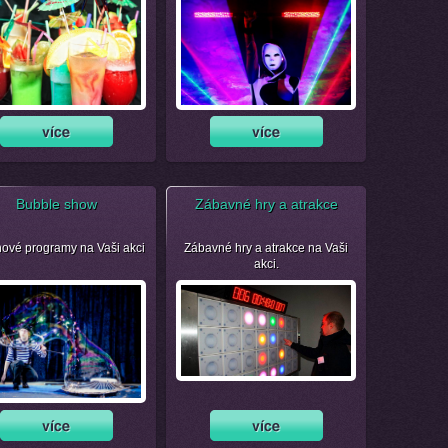
Bubble show
Zábavné hry a atrakce
nové programy na Vaši akci
Zábavné hry a atrakce na Vaši
akci.