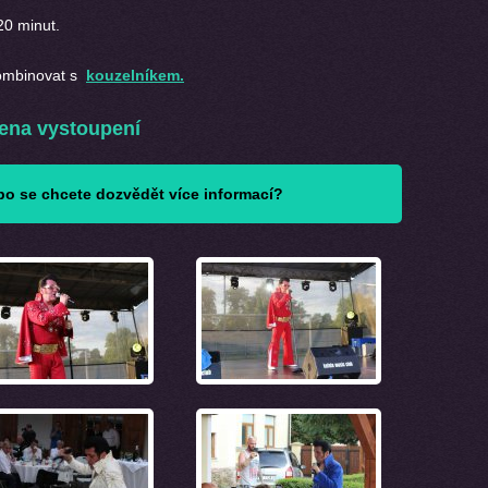
20 minut.
ombinovat s
kouzelníkem.
ena vystoupení
o se chcete dozvědět více informací?