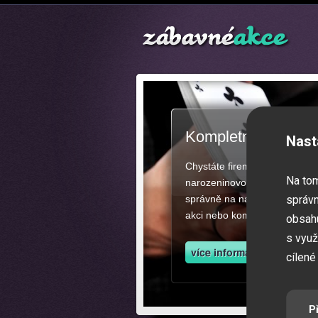
Kompletní zajištěn
Nast
Chystáte firemní akci, večíre
Na to
narozeninovou oslavu či zába
správně na našich stránkách.
správn
akci nebo kompletní zajištěn
obsahu
s využ
cílené
P