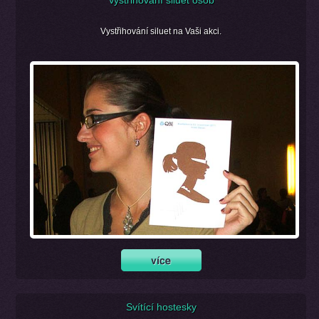
Vystřihování siluet osob
Vystřihování siluet na Vaši akci.
Svítící hostesky