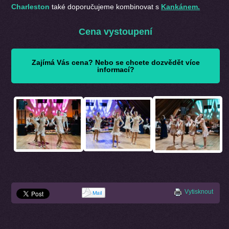
Charleston
také doporučujeme kombinovat s
Kankánem.
Cena vystoupení
Zajímá Vás cena? Nebo se chcete dozvědět více
informací?
Vytisknout