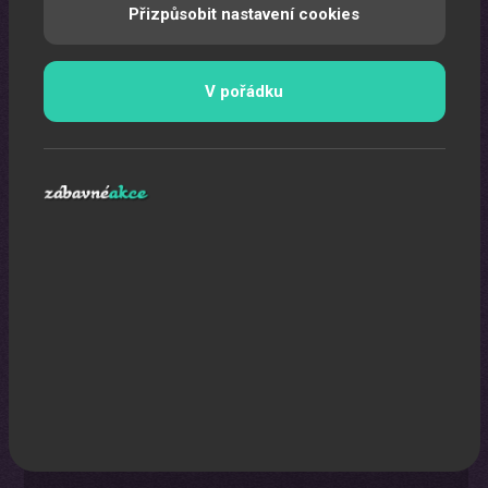
Přizpůsobit nastavení cookies
Pomocí laserů Vám vytvoříme exkluzivní laser show.
V pořádku
Karikaturista