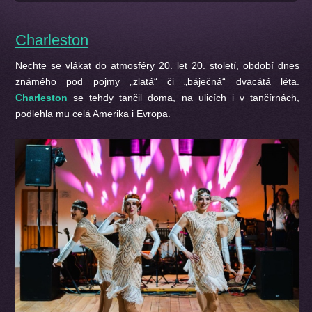
Charleston
Nechte se vlákat do atmosféry 20. let 20. století, období dnes
známého pod pojmy „zlatá“ či „báječná“ dvacátá léta.
Charleston
se tehdy tančil doma, na ulicích i v tančírnách,
podlehla mu celá Amerika i Evropa.