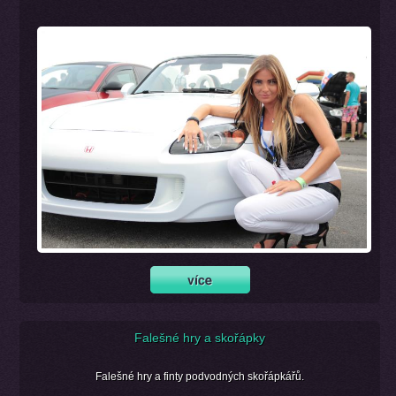
Falešné hry a skořápky
Falešné hry a finty podvodných skořápkářů.