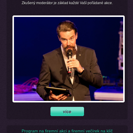
Zkušený moderátor je základ každé Vaší pořádané akce.
Program na firemní akci a firemní večírek na klíč