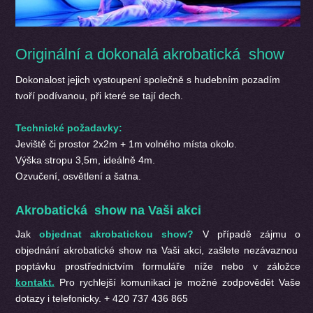
Originální a dokonalá akrobatická show
Dokonalost jejich vystoupení společně s hudebním pozadím
tvoří podívanou, při které se tají dech.
Technické požadavky:
Jeviště či prostor 2x2m + 1m volného místa okolo.
Výška stropu 3,5m, ideálně 4m.
Ozvučení, osvětlení a šatna.
Akrobatická show na Vaši akci
Jak
objednat akrobatickou show?
V případě zájmu o
objednání akrobatické show na Vaši akci, zašlete nezávaznou
poptávku prostřednictvím formuláře níže nebo v záložce
kontakt.
Pro rychlejší komunikaci je možné zodpovědět Vaše
dotazy i telefonicky. + 420 737 436 865