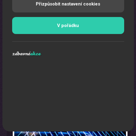
Přizpůsobit nastavení cookies
V pořádku
Laser show
Pomocí laserů Vám vytvoříme exkluzivní laser show.