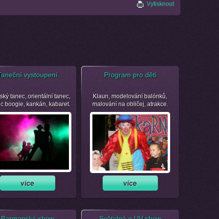
Vytisknout
Taneční vystoupení
Program pro děti
ský tanec, orientální tanec,
Klaun, modelování balónků,
ic boogie, kankán, kabaret.
malování na obličej, atrakce.
Barmanská show
Světelná a UV show