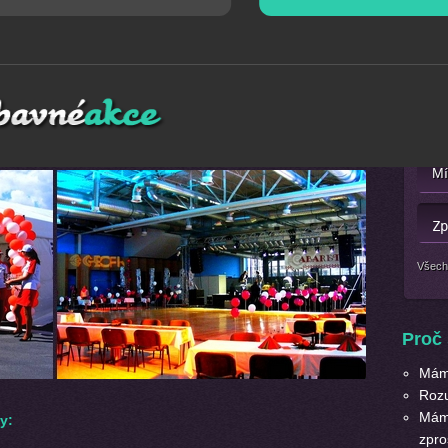
Mát
tek z
VIP
balónkové výzdoby
po celé ČR.
Nebo 
lonkové výzdoby a balónkové dekorace. Neváhejte nás
Všech
Proč 
Máme
Roz
Máme
by
:
zpro