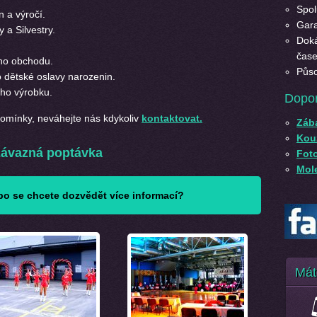
Spol
n a výročí.
Gara
 a Silvestry.
Doká
čase
ho obchodu.
Půso
 dětské oslavy narozenin.
ého výrobku.
Dopo
ipomínky, neváhejte nás kdykoliv
kontaktovat.
Záb
Kouz
ávazná poptávka
Fot
Mole
o se chcete dozvědět více informací?
Mát