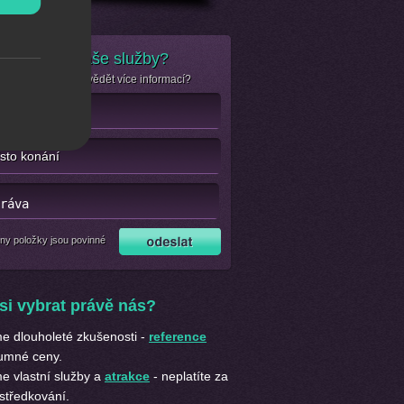
e zájem o naše služby?
se jen chcete dozvědět více informací?
ny položky jsou povinné
si vybrat právě nás?
 dlouholeté zkušenosti -
reference
umné ceny.
 vlastní služby a
atrakce
- neplatíte za
středkování.