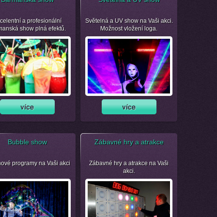
celentní a profesionální
Světelná a UV show na Vaši akci.
manská show plná efektů.
Možnost vložení loga.
Bubble show
Zábavné hry a atrakce
nové programy na Vaši akci
Zábavné hry a atrakce na Vaši
akci.