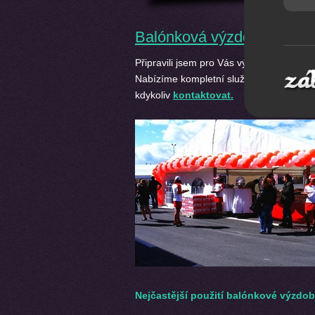
Balónková výzdoba - akce
Připravili jsem pro Vás výběr několika fo
Nabízíme kompletní služby v oblasti ba
kdykoliv
kontaktovat.
Nejčastější použití balónkové výzdo