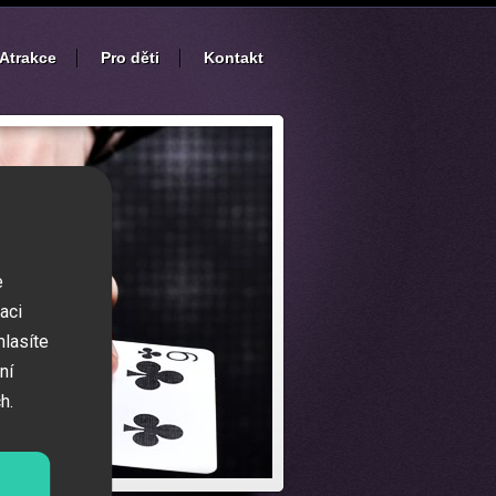
Atrakce
Pro děti
Kontakt
e
aci
hlasíte
ní
h.