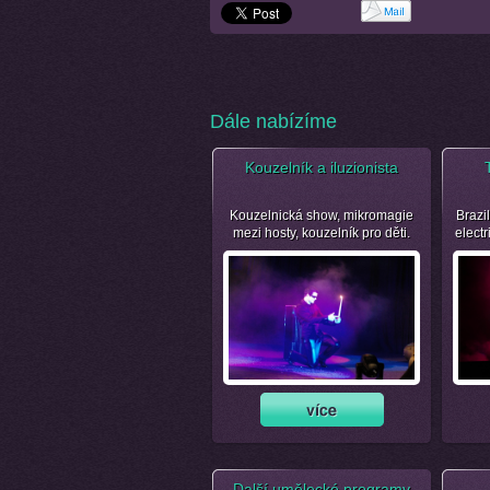
Dále nabízíme
Kouzelník a iluzionista
Kouzelnická show, mikromagie
Brazil
mezi hosty, kouzelník pro děti.
electr
Další umělecké programy