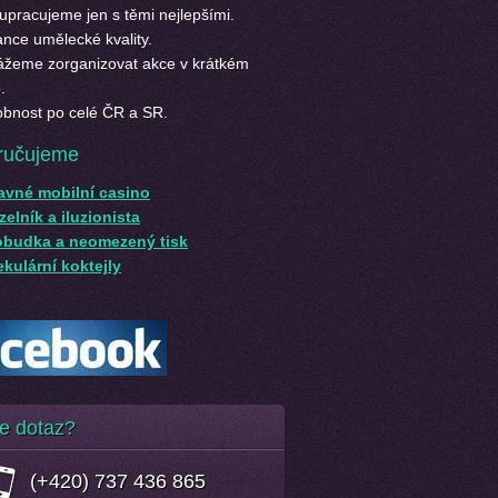
upracujeme jen s těmi nejlepšími.
nce umělecké kvality.
žeme zorganizovat akce v krátkém
.
bnost po celé ČR a SR.
ručujeme
avné mobilní casino
elník a iluzionista
obudka a neomezený tisk
kulární koktejly
e dotaz?
(+420) 737 436 865