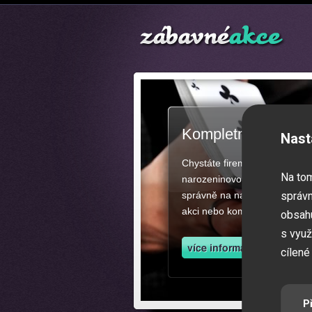
Kompletní zajištěn
Nast
Chystáte firemní akci, večíre
Na to
narozeninovou oslavu či zába
správně na našich stránkách.
správn
akci nebo kompletní zajištěn
obsahu
s využ
cílené
P