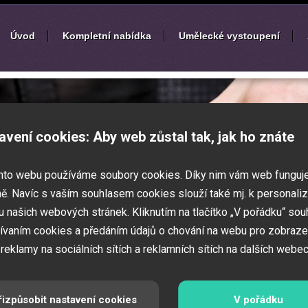
Úvod
Kompletní nabídka
Umělecké vystoupení
í
zábavných akcí
avení cookies: Aby web zůstal tak, jak ho znáte
k nebo ples? Připravujete svatbu,
mto webu používáme soubory cookies. Díky nim vám web funguj
vné představení pro děti? Pak jste
 Zajistíme Vám jednotlivé umělce na Vaši
ě. Navíc s vaším souhlasem cookies slouží také mj. k personaliz
í zábavných a firemních akcí.
 našich webových stránek. Kliknutím na tlačítko „V pořádku“ sou
ívaním cookies a předáním údajů o chování na webu pro zobraze
 reklamy na sociálních sítích a reklamních sítích na dalších webec
řizpůsobit nastavení cookies
V pořádku