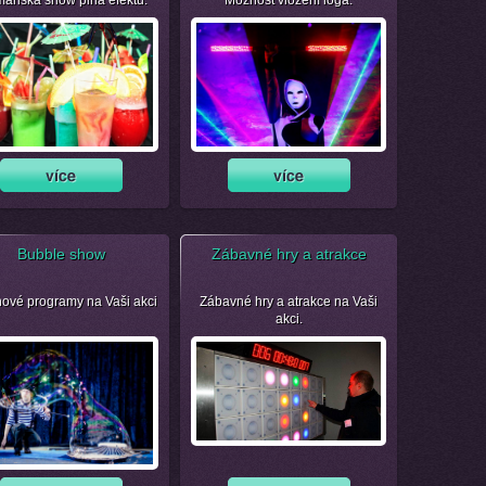
manská show plná efektů.
Možnost vložení loga.
Bubble show
Zábavné hry a atrakce
nové programy na Vaši akci
Zábavné hry a atrakce na Vaši
akci.