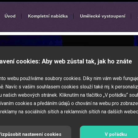
Úvod
Kompletní nabídka
Umělecké vystoupení
í
zábavných akcí
avení cookies: Aby web zůstal tak, jak ho znáte
k nebo ples? Připravujete svatbu,
mto webu používáme soubory cookies. Díky nim vám web funguj
vné představení pro děti? Pak jste
 Zajistíme Vám jednotlivé umělce na Vaši
ě. Navíc s vaším souhlasem cookies slouží také mj. k personaliz
í zábavných a firemních akcí.
 našich webových stránek. Kliknutím na tlačítko „V pořádku“ sou
ívaním cookies a předáním údajů o chování na webu pro zobraze
 reklamy na sociálních sítích a reklamních sítích na dalších webec
řizpůsobit nastavení cookies
V pořádku