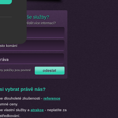
e zájem o naše služby?
se jen chcete dozvědět více informací?
ny položky jsou povinné
si vybrat právě nás?
 dlouholeté zkušenosti -
reference
umné ceny.
 vlastní služby a
atrakce
- neplatíte za
středkování.