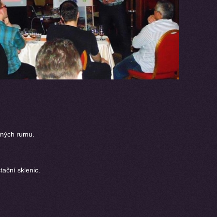
ených rumu.
.
ační sklenic.