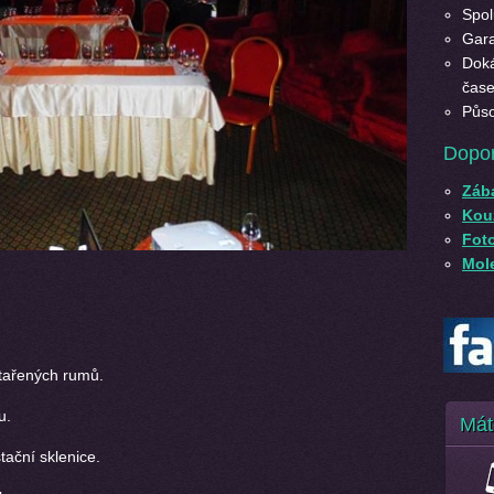
Spol
Gara
Doká
čase
Půso
Dopo
Záb
Kouz
Fot
Mole
stařených rumů.
u.
Mát
tační sklenice.