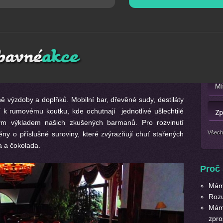
Mát
ajímající se o kvalitní destiláty, jejich výrobu, chuť a
Nebo 
ě výzdoby a doplňků. Mobilní bar, dřevěné sudy, destiláty
í k rumovému koutku, kde ochutnají jednotlivé ušlechtilé
ným výkladem našich zkušených barmanů. Pro rozvinutí
Všech
ěny o příslušné suroviny, které zvýrazňují chuť stařených
 a čokolada.
Proč 
Máme
Roz
Máme
zpro