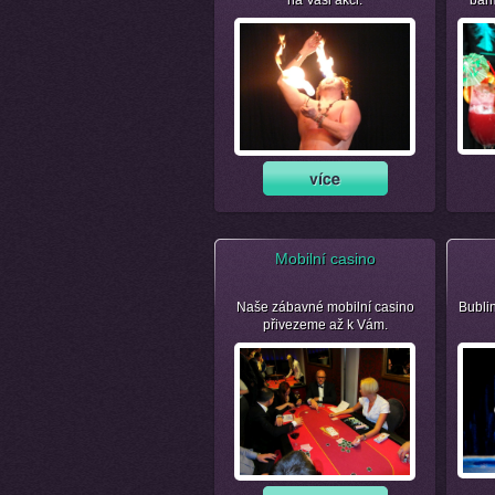
na Vaši akci.
bar
Mobilní casino
Naše zábavné mobilní casino
Bubli
přivezeme až k Vám.