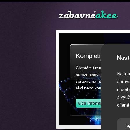
Kompletní zajištěn
Nast
Chystáte firemní akci, večíre
Na to
narozeninovou oslavu či zába
správně na našich stránkách.
správn
akci nebo kompletní zajištěn
obsahu
s využ
cílené
P