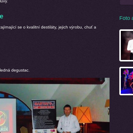
luvy.
e
Foto 
́mající se o kvalitní destiláty, jejich výrobu, chuť a
sledná degustac.