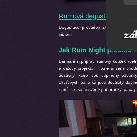
Rumová degustace
Degustace provádějí zkušení barmani, z
historii.
Jak Rum Night probíhá ?
Barmani si připraví rumový koutek včetn
a datový projektor. Hosté si sami chod
destiláty, které jsou doplněny odbor
chuťových pohárků jsou destiláty dopln
rumů. Sušené švestky, meruňky, papaya