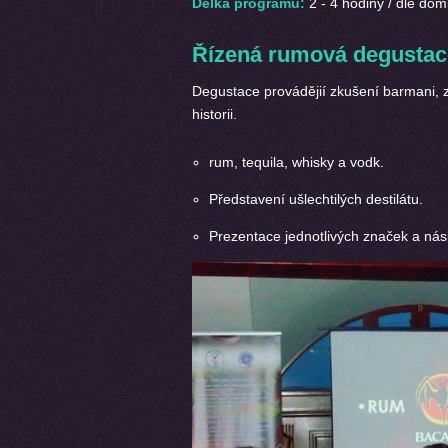
Délka programu:
2 - 4 hodiny / dle dom
Ř
ízená rumová degustac
Degustace provádějií zkušení barmani, zaji
historii.
rum, tequila, whisky a vodk.
Představení ušlechtilých destilátu.
Prezentace jednotlivých značek a ná