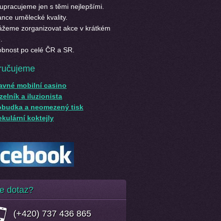
upracujeme jen s těmi nejlepšími.
nce umělecké kvality.
žeme zorganizovat akce v krátkém
.
bnost po celé ČR a SR.
ručujeme
avné mobilní casino
elník a iluzionista
obudka a neomezený tisk
kulární koktejly
e dotaz?
(+420) 737 436 865