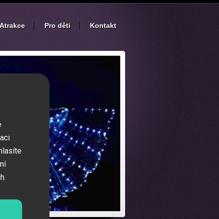
Atrakce
Pro děti
Kontakt
e
aci
hlasíte
ní
h.