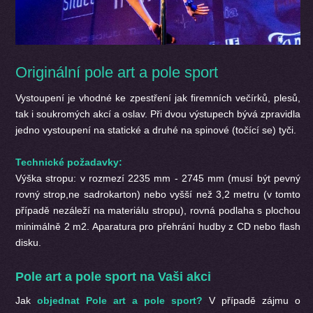
Originální pole art a pole sport
Vystoupení je vhodné ke zpestření jak firemních večírků, plesů,
tak i soukromých akcí a oslav. Při dvou výstupech bývá zpravidla
jedno vystoupení na statické a druhé na spinové (točící se) tyči.
Technické požadavky:
Výška stropu: v rozmezí 2235 mm - 2745 mm (musí být pevný
rovný strop,ne sadrokarton) nebo vyšší než 3,2 metru (v tomto
případě nezáleží na materiálu stropu), rovná podlaha s plochou
minimálně 2 m2. Aparatura pro přehrání hudby z CD nebo flash
disku.
Pole art a pole sport na Vaši akci
Jak
objednat Pole art a pole sport?
V případě zájmu o