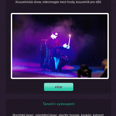
Kouzelnická show, mikromagie mezi hosty, kouzelník pro děti.
Taneční vystoupení
Brazilský tanec, orientální tanec, electric boogie, kankán, kabaret.