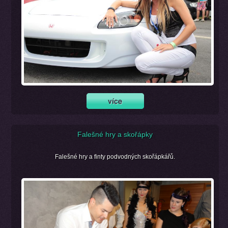
Falešné hry a skořápky
Falešné hry a finty podvodných skořápkářů.