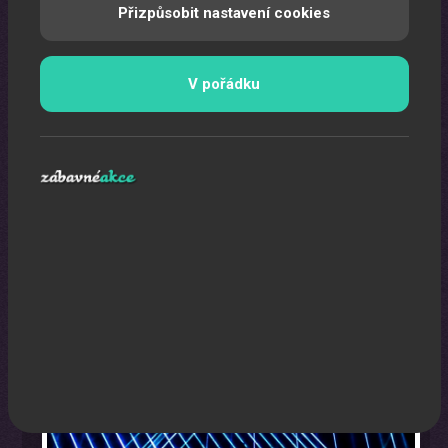
Přizpůsobit nastavení cookies
V pořádku
Laser show
Pomocí laserů Vám vytvoříme exkluzivní laser show.