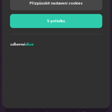
Přizpůsobit nastavení cookies
Pomocí laserů Vám vytvoříme exkluzivní laser show.
V pořádku
Karikaturista