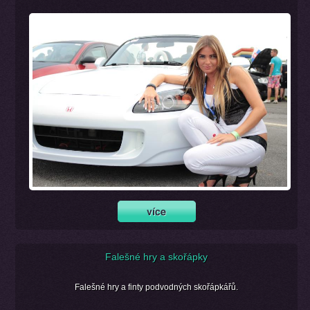
Falešné hry a skořápky
Falešné hry a finty podvodných skořápkářů.