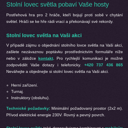
Stolní lovec světla pobaví Vaše hosty
Postřehová hra pro 2 hráče, kteří bojují proti sobě v chytání
světel. Hráči se ke hře rádi vrací a překonávají své rekordy.
Stolní lovec světla na Vaši akci
V případě zájmu o objednání
stolního lovce světla na Vaši akci,
zašlete nezávaznou poptávku prostřednictvím formuláře níže
nebo v záložce
kontakt
.
Pro rychlejší komunikaci je možné
zodpovědět Vaše dotazy i telefonicky.
+420 737 436 865
Neváhejte a objednejte si stolní lovec světla na Vaši akci.
Herní zařízení.
Turnaj.
Instruktory (obsluhu).
Technické požadavky:
Minimální požadovaný prostor (2x2 m).
Přívod elektrické energie 230V. Rovný a pevný povrch.
Stolní lovec světla
také doporučujeme kombinovat s
mobilním