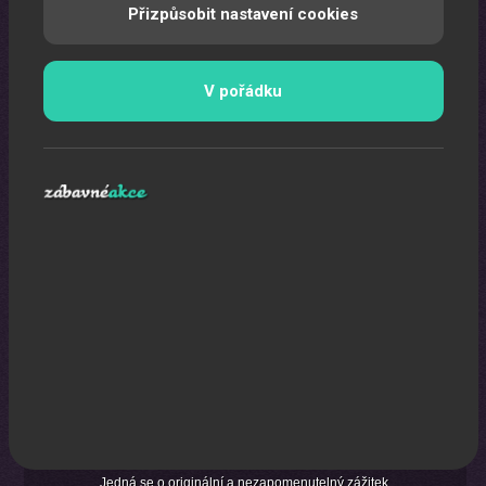
Přizpůsobit nastavení cookies
Pomocí laserů Vám vytvoříme exkluzivní laser show.
V pořádku
Karikaturista
Jedná se o originální a nezapomenutelný zážitek.