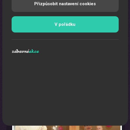
Přizpůsobit nastavení cookies
V pořádku
Oslava narozenin s animátorem
Uspořádáme pro vaše děti nezapomenutelnou oslavu.