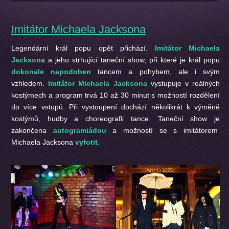
Imitátor Michaela Jacksona
Legendární král popu opět přichází.
Imitátor Michaela
Jacksona
a jeho strhující taneční show, při které je král popu
dokonale napodoben
tancem a pohybem, ale i svým
vzhledem.
Imitátor Michaela Jacksona
vystupuje v reálných
kostýmech a program trvá 10 až 30 minut s možností rozdělení
do více vstupů. Při vystoupení dochází několikrát k výměně
kostýmů, hudby a choreografii tance. Taneční show je
zakončena
autogramiádou
a možností se s imitátorem
Michaela Jacksona
vyfotit.