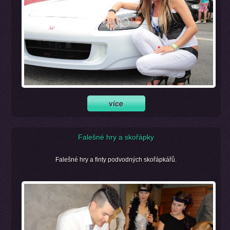
Falešné hry a skořápky
Falešné hry a finty podvodných skořápkářů.