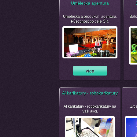
Umělecká agentura
Umělecká a produkční agentura.
Balo
Působnost po celé ČR.
Al karikatury - robokarikatury
Al karikatury - robokarikatury na
Zrca
Vaši akci.