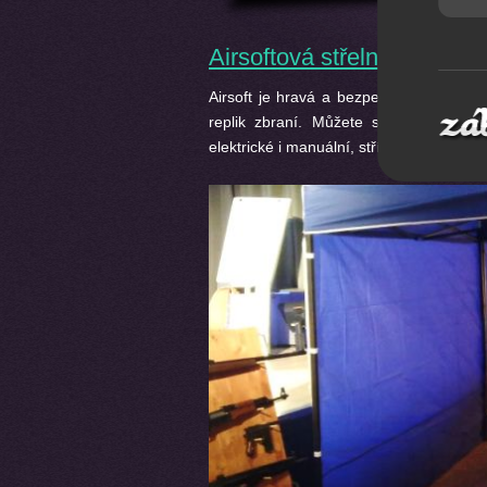
Airsoftová střelnice
Airsoft je hravá a bezpečná střelba še
replik zbraní. Můžete si zastřílet na
elektrické i manuální, střílet se dá i dá