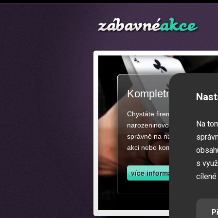
Kompletní zajištěn
Nast
Chystáte firemní akci, večíre
Na to
narozeninovou oslavu či zába
správně na našich stránkách.
správn
akci nebo kompletní zajištěn
obsahu
s využ
cílené
P