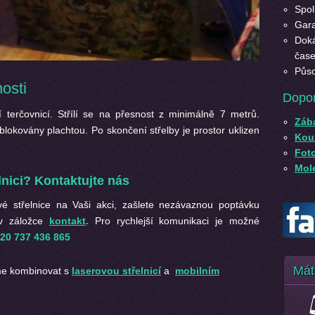
Spol
Gara
Doká
čase
Půso
nosti
Dopo
í terčovnicí. Střílí se na přesnost z minimálně 7 metrů.
Záb
lokovány plachtou. Po skončení střelby je prostor uklizen
Kouz
Fot
Mole
lnici? Kontaktujte nás
ové střelnice na Vaši akci, zašlete nezávaznou poptávku
 v záložce
kontakt
.
Pro rychlejší komunikaci je možné
20 737 436 865
Mát
me kombinovat s
laserovou střelnicí
a
mobilním