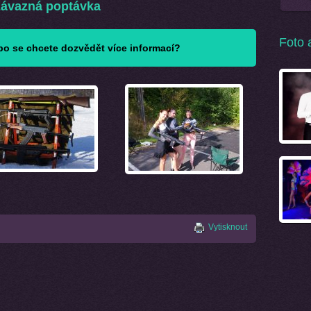
ávazná poptávka
Foto 
o se chcete dozvědět více informací?
Vytisknout