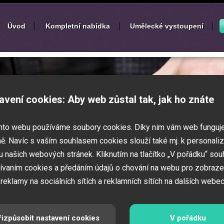
Úvod
Kompletní nabídka
Umělecké vystoupení
í
zábavných akcí
avení cookies: Aby web zůstal tak, jak ho znáte
k nebo ples? Připravujete svatbu,
mto webu používáme soubory cookies. Díky nim vám web funguj
vné představení pro děti? Pak jste
 Zajistíme Vám jednotlivé umělce na Vaši
ě. Navíc s vaším souhlasem cookies slouží také mj. k personaliz
í zábavných a firemních akcí.
 našich webových stránek. Kliknutím na tlačítko „V pořádku“ sou
ívaním cookies a předáním údajů o chování na webu pro zobraze
 reklamy na sociálních sítích a reklamních sítích na dalších webec
řizpůsobit nastavení cookies
V pořádku