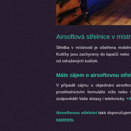
Airsoftová střelnice v míst
Střelba v místnosti je ošetřena mobiln
Kuličky jsou zachyceny do lapačů nebo b
od odražených kuliček.
Máte zájem o airsoftovou stře
V případě zájmu o objednání
airsoft
prostřednictvím formuláře níže nebo
zodpovědět Vaše dotazy i telefonicky.
+4
Airsoftovou střelnici
také doporučuje
casinem.