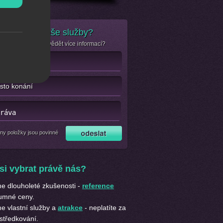
e zájem o naše služby?
se jen chcete dozvědět více informací?
ny položky jsou povinné
si vybrat právě nás?
 dlouholeté zkušenosti -
reference
umné ceny.
 vlastní služby a
atrakce
- neplatíte za
středkování.