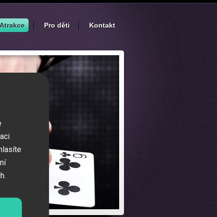
Atrakce
Pro děti
Kontakt
e
aci
hlasíte
ní
h.