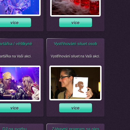
artářka / věštkyně
Vystřihování siluet osob
artářka na Vaši akci.
Vystřihování siluet na Vaši akci.
DJ na svatbu
Zábavný program na ples