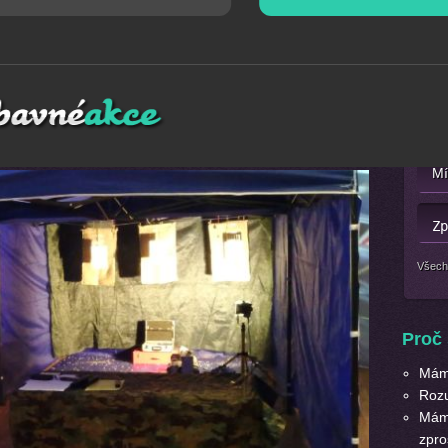
Mát
stimilimetrovými kuličkami, ovšem z neuvěřitelně přesných
Nebo 
 zajímavé terče jak venku, tak v místnosti. Zbraně jsou
vkami (MP 40 a 51, AK 47 – klasický kalašnikov).
Všech
Proč 
Máme
Roz
Máme
zpro