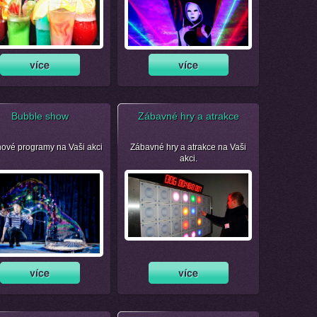
Bubble show
Zábavné hry a atrakce
nové programy na Vaši akci
Zábavné hry a atrakce na Vaši
akci.