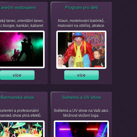
Taneční vystoupení
Program pro děti
ský tanec, orientální tanec,
Klaun, modelování balónků,
ic boogie, kankán, kabaret.
malování na obličej, atrakce.
Barmanská show
Světelná a UV show
celentní a profesionální
Světelná a UV show na Vaši akci.
manská show plná efektů.
Možnost vložení loga.