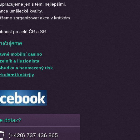
upracujeme jen s těmi nejlepšími.
nce umělecké kvality.
žeme zorganizovat akce v krátkém
.
bnost po celé ČR a SR.
ručujeme
avné mobilní casino
elník a iluzionista
obudka a neomezený tisk
kulární koktejly
e dotaz?
(+420) 737 436 865