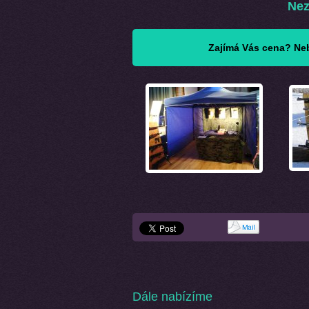
Nez
Zajímá Vás cena? Neb
Dále nabízíme