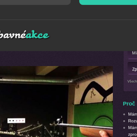
ice
Mát
 bezpečně hosty vašeho večírku. Střílet se dá i venku,
Nebo 
eomezují. Jsou použity nejnovější technologie. Na vašem
pečnou střelbu jednoho z nejoblíbenějších sportovních
ebo kliků, nebo prostě jen tak si vyzkoušet, za jak dlouho
Všech
Proč 
Máme
Roz
Máme
zpro