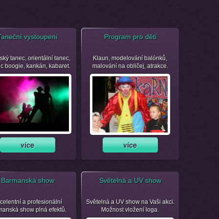
Taneční vystoupení
Program pro děti
ský tanec, orientální tanec,
Klaun, modelování balónků,
ic boogie, kankán, kabaret.
malování na obličej, atrakce.
Barmanská show
Světelná a UV show
celentní a profesionální
Světelná a UV show na Vaši akci.
manská show plná efektů.
Možnost vložení loga.