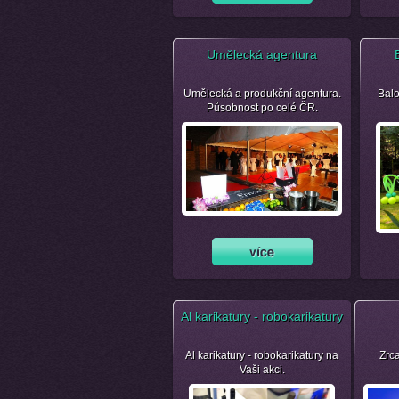
Umělecká agentura
Umělecká a produkční agentura.
Balo
Působnost po celé ČR.
Al karikatury - robokarikatury
Al karikatury - robokarikatury na
Zrca
Vaši akci.