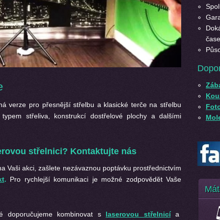
Spol
Gara
Doká
čase
Půso
Dopo
e
Záb
Kouz
á verze pro přesnější střelbu a klasické terče na střelbu
Fot
typem střeliva, konstrukcí dostřelové plochy a dalšími
Mole
rovou střelnici? Kontaktujte nás
 na Vaši akci, zašlete nezávaznou poptávku prostřednictvím
kt
.
Pro rychlejší komunikaci je možné zodpovědět Vaše
Mát
ké doporučujeme kombinovat s
laserovou střelnicí
a