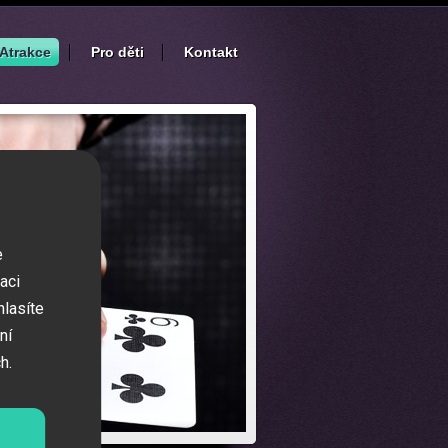
Atrakce
Pro děti
Kontakt
e
aci
hlasíte
ní
h.