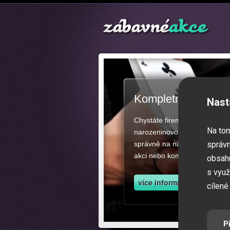
Kompletní zajištěn
Nast
Chystáte firemní akci, večíre
Na to
narozeninovou oslavu či zába
správně na našich stránkách.
správn
akci nebo kompletní zajištěn
obsahu
s využ
cílené
P