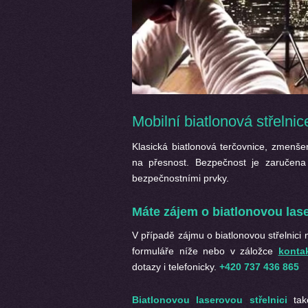
Mobilní biatlonová střelnic
Klasická biatlonová terčovnice, zmenšen
na přesnost. Bezpečnost je zaručena 
bezpečnostními prvky.
Máte zájem o
biatlonovou lase
V případě zájmu o
biatlonovou střelnici
formuláře níže nebo v záložce
konta
dotazy i telefonicky.
+420 737 436 865
Biatlonovou laserovou střelnici
ta