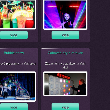
Bubble show
Zábavné hry a atrakce
nové programy na Vaši akci
Zábavné hry a atrakce na Vaši
akci.