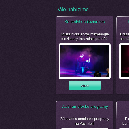
Dále nabízíme
Kouzelník a iluzionista
Kouzelnická show, mikromagie
Brazil
mezi hosty, kouzelník pro děti.
electr
Další umělecké programy
Zábavné a umělecké programy
Ex
na Vaši akci.
bar