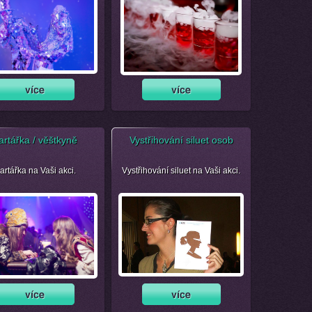
artářka / věštkyně
Vystřihování siluet osob
artářka na Vaši akci.
Vystřihování siluet na Vaši akci.