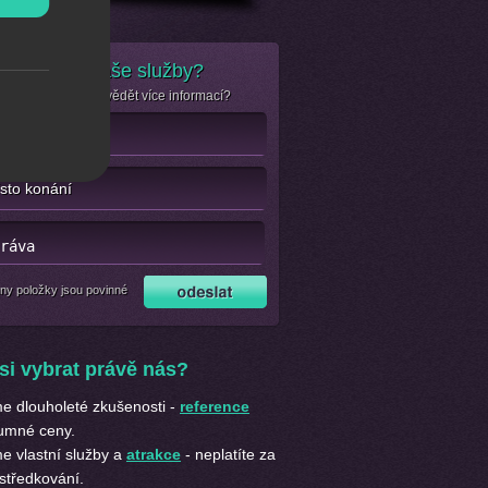
e zájem o naše služby?
se jen chcete dozvědět více informací?
ny položky jsou povinné
si vybrat právě nás?
 dlouholeté zkušenosti -
reference
umné ceny.
 vlastní služby a
atrakce
- neplatíte za
středkování.