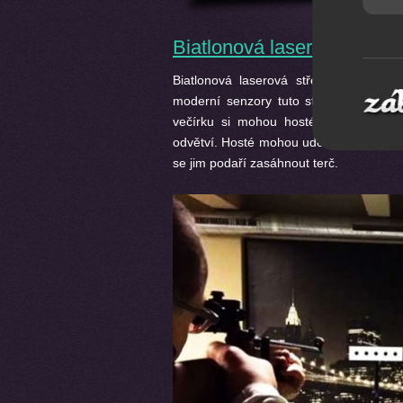
Biatlonová laserová střeln
Biatlonová laserová střelnice, pobaví
moderní senzory tuto střelnici nijak n
večírku si mohou hosté vyzkoušet bez
odvětví. Hosté mohou udělat 10 dřepů, n
se jim podaří zasáhnout terč.