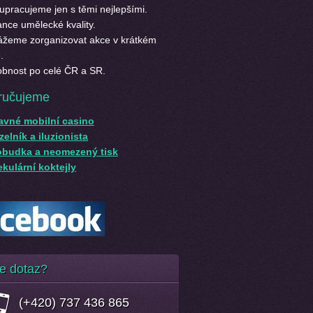
upracujeme jen s těmi nejlepšími.
nce umělecké kvality.
žeme zorganizovat akce v krátkém
.
bnost po celé ČR a SR.
ručujeme
avné mobilní casino
elník a iluzionista
obudka a neomezený tisk
kulární koktejly
e dotaz?
(+420) 737 436 865