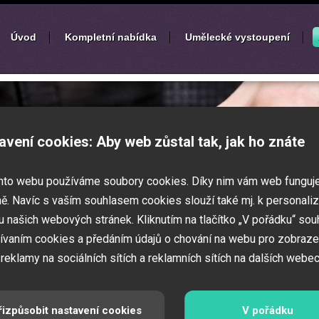
Úvod
Kompletní nabídka
Umělecké vystoupení
í
zábavných akcí
avení cookies: Aby web zůstal tak, jak ho znáte
k nebo ples? Připravujete svatbu,
mto webu používáme soubory cookies. Díky nim vám web funguj
vné představení pro děti? Pak jste
 Zajistíme Vám jednotlivé umělce na Vaši
ě. Navíc s vaším souhlasem cookies slouží také mj. k personaliz
í zábavných a firemních akcí.
 našich webových stránek. Kliknutím na tlačítko „V pořádku“ sou
ívaním cookies a předáním údajů o chování na webu pro zobraze
 reklamy na sociálních sítích a reklamních sítích na dalších webec
řizpůsobit nastavení cookies
V pořádku