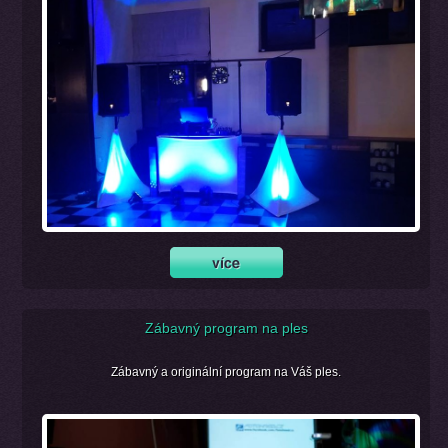
Zábavný program na ples
Zábavný a originální program na Váš ples.