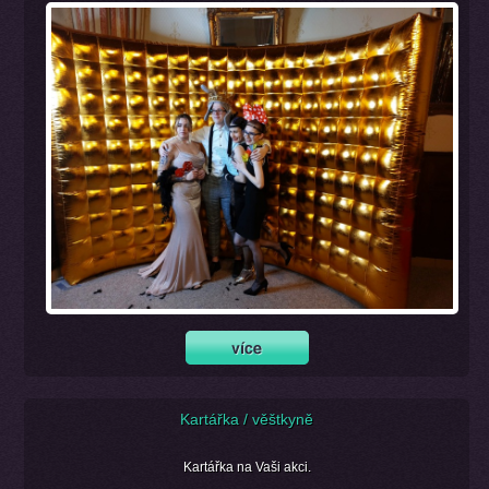
Kartářka / věštkyně
Kartářka na Vaši akci.