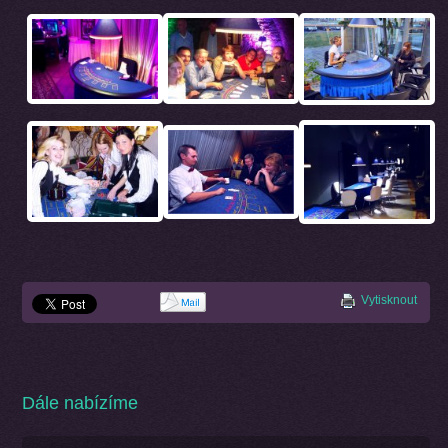
Vytisknout
Dále nabízíme