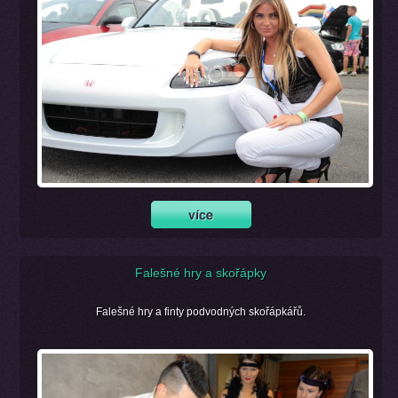
Falešné hry a skořápky
Falešné hry a finty podvodných skořápkářů.