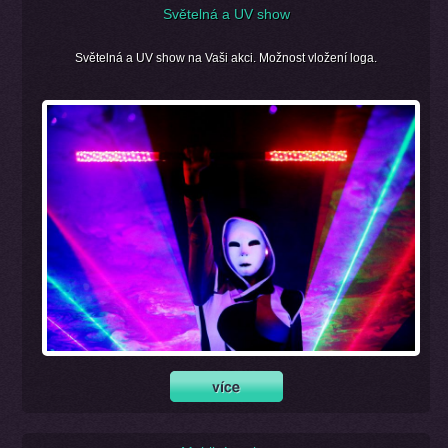
Světelná a UV show
Světelná a UV show na Vaši akci. Možnost vložení loga.