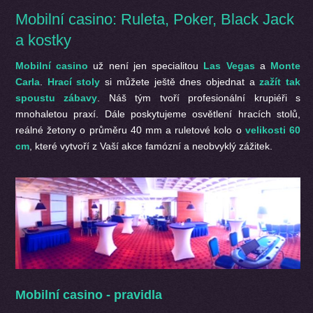
Mobilní casino: Ruleta, Poker, Black Jack
a kostky
Mobilní casino
už není jen specialitou
Las Vegas
a
Monte
Carla
.
Hrací stoly
si můžete ještě dnes objednat a
zažít
tak
spoustu
zábavy
. Náš tým tvoří profesionální krupiéři s
mnohaletou praxí. Dále poskytujeme osvětlení hracích stolů,
reálné žetony o průměru 40 mm a ruletové kolo o
velikosti 60
cm
, které vytvoří z Vaší akce famózní a neobvyklý zážitek.
Mobilní casino - pravidla