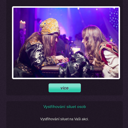
Vystřihování siluet osob
Vystřihování siluet na Vaši akci.