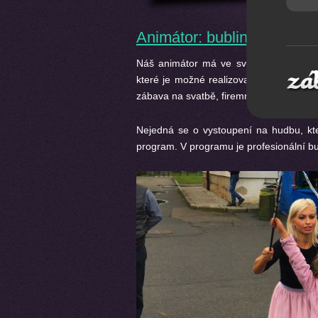
Animátor: bublinkovaní a 
Náš animátor má ve svém repertoáru m
které je možné realizovat téměř kdekol
zábava na svatbě, firemní akce, dětské d
Nejedná se o vystoupení na hudbu, kt
program. V programu je profesionální bub