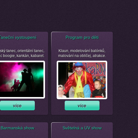
Taneční vystoupení
Program pro děti
ský tanec, orientální tanec,
Klaun, modelování balónků,
ic boogie, kankán, kabaret.
malování na obličej, atrakce.
Barmanská show
Světelná a UV show