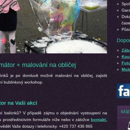
Spol
Gara
Doká
čase
Půso
Dopo
Záb
Kouz
Fot
mátor + malování na obličej
Mole
nků je po domluvě možné malování na obličej, zajistit
vní bublinkový workshop.
tor
na Vaši akci
Mát
ní balónků? V případě zájmu o objednání vystoupení na
u prostřednictvím formuláře níže nebo v záložce
kontakt.
vědět Vaše dotazy i telefonicky. +420 737 436 865