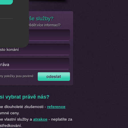
e zájem o naše služby?
se jen chcete dozvědět více informací?
ny položky jsou povinné
si vybrat právě nás?
 dlouholeté zkušenosti -
reference
umné ceny.
 vlastní služby a
atrakce
- neplatíte za
středkování.