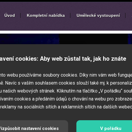
Úvod
Kompletní nabídka
Umělecké vystoupení
í
zábavných akcí
avení cookies: Aby web zůstal tak, jak ho znáte
k nebo ples? Připravujete svatbu,
mto webu používáme soubory cookies. Díky nim vám web funguj
vné představení pro děti? Pak jste
 Zajistíme Vám jednotlivé umělce na Vaši
ě. Navíc s vaším souhlasem cookies slouží také mj. k personaliz
í zábavných a firemních akcí.
 našich webových stránek. Kliknutím na tlačítko „V pořádku“ sou
ívaním cookies a předáním údajů o chování na webu pro zobraze
 reklamy na sociálních sítích a reklamních sítích na dalších webec
řizpůsobit nastavení cookies
V pořádku