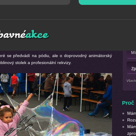
modelování balónků
Mát
odelování balónků a mraky malých a velkých bublinek,
Nebo 
iv. Soukromé akce na zahradě, venkovní obecní slavnost,
ny, teambulding atd...
eré se předvádí na pódiu, ale o doprovodný animátorský
linový stolek a profesionální rekvizy.
Všech
Proč 
Máme
Roz
Máme
zpro