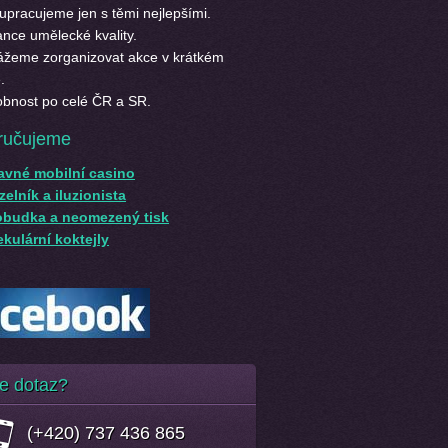
upracujeme jen s těmi nejlepšími.
nce umělecké kvality.
žeme zorganizovat akce v krátkém
.
bnost po celé ČR a SR.
ručujeme
avné mobilní casino
elník a iluzionista
obudka a neomezený tisk
kulární koktejly
e dotaz?
(+420) 737 436 865