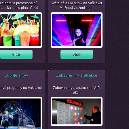
celentní a profesionální
Světelná a UV show na Vaši akci.
manská show plná efektů.
Možnost vložení loga.
Bubble show
Zábavné hry a atrakce
nové programy na Vaši akci
Zábavné hry a atrakce na Vaši
akci.