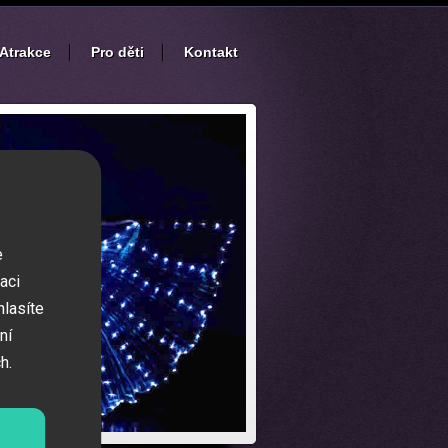
Atrakce
Pro děti
Kontakt
e
aci
hlasíte
ní
h.