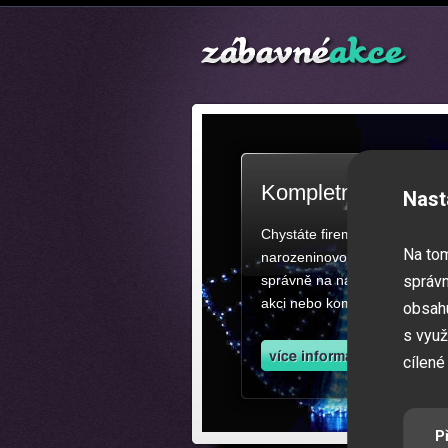
Kompletní zajištěn
Nast
Chystáte firemní akci, večíre
Na to
narozeninovou oslavu či zába
správně na našich stránkách.
správn
akci nebo kompletní zajištěn
obsahu
s využ
cílené
P