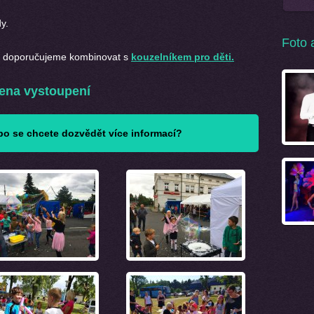
y.
Foto 
ké doporučujeme kombinovat s
kouzelníkem pro děti.
ena vystoupení
o se chcete dozvědět více informací?