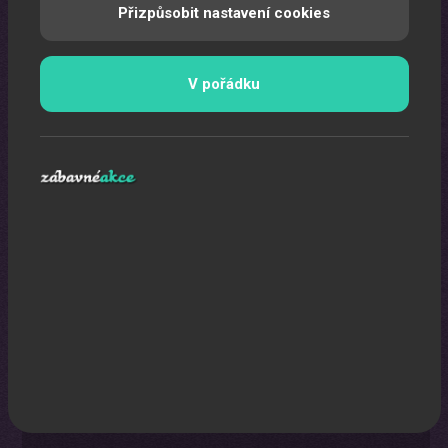
Přizpůsobit nastavení cookies
Uspořádáme pro vaše děti nezapomenutelnou oslavu.
V pořádku
Laser show