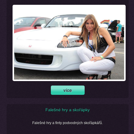
Falešné hry a skořápky
Falešné hry a finty podvodných skořápkářů.