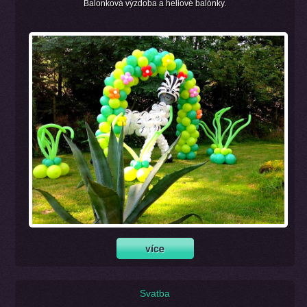
Balonková výzdoba a heliové balónky.
Svatba