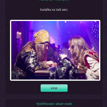
Kartářka na Vaši akci.
Vystřihování siluet osob