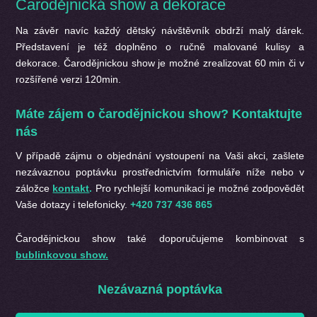
Čarodějnická show a dekorace
Na závěr navíc každý dětský návštěvník obdrží malý dárek.
Představení je též doplněno o ručně malované kulisy a
dekorace. Čarodějnickou show je možné zrealizovat 60 min či v
rozšířené verzi 120min.
Máte zájem o čarodějnickou show? Kontaktujte
nás
V případě zájmu o objednání
vystoupení na Vaši akci, zašlete
nezávaznou poptávku prostřednictvím formuláře níže nebo v
záložce
kontakt
.
Pro rychlejší komunikaci je možné zodpovědět
Vaše dotazy i telefonicky.
+420 737 436 865
Čarodějnickou show také doporučujeme kombinovat s
bublinkovou show.
Nezávazná poptávka