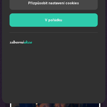
Přizpůsobit nastavení cookies
V pořádku
Karikaturista
Jedná se o originální a nezapomenutelný zážitek.