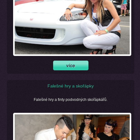
Falešné hry a skořápky
Falešné hry a finty podvodných skořápkářů.