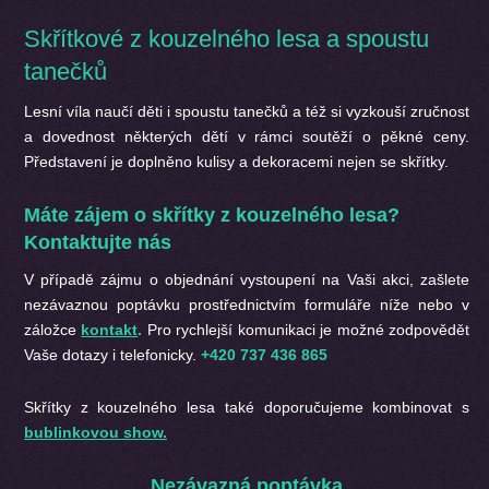
Skřítkové z kouzelného lesa a spoustu
tanečků
Lesní víla naučí děti i spoustu tanečků a též si vyzkouší zručnost
a dovednost některých dětí v rámci soutěží o pěkné ceny.
Představení je doplněno kulisy a dekoracemi nejen se skřítky.
Máte zájem o skřítky z kouzelného lesa?
Kontaktujte nás
V případě zájmu o objednání
vystoupení na Vaši akci, zašlete
nezávaznou poptávku prostřednictvím formuláře níže nebo v
záložce
kontakt
.
Pro rychlejší komunikaci je možné zodpovědět
Vaše dotazy i telefonicky.
+420 737 436 865
Skřítky z kouzelného lesa také doporučujeme kombinovat s
bublinkovou show.
Nezávazná poptávka