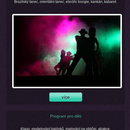
Brazilský tanec, orientální tanec, electric boogie, kankán, kabaret.
Program pro děti
Klaun, modelování balónků, malování na obličej, atrakce.