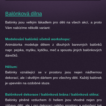
Balónková dílna
Balónky jsou velkým lákadlem pro děti na všech akcí, a proto
Vám nabízíme několik variant:
Modelování balónků včetně workshopu:
Animátorka modeluje dětem z dlouhých barevných balónků
napr. pejska, myšku, kytičku, meč a spoustu jiných balónkových
dárečků.
Hélium:
Balónky vznášející se v prostoru jsou nejen nádhernou
dekorací, ale i skvělým dárkem pro všechny děti. Každý balónek
je upevněn na ozdobné stuze.
Balónkové dekorace / balónková brána / balónková stěna:
Balónky plněné vzduchem či heliem jsou vhodné nejen pro
zábavu dětí, ale i pro dekoraci celého prostoru a vytvoření tvé