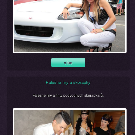
Falešné hry a skořápky
Falešné hry a finty podvodných skořápkářů.