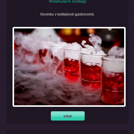
Molekulární koktejly
Novinku v koktejlové gastronomii.