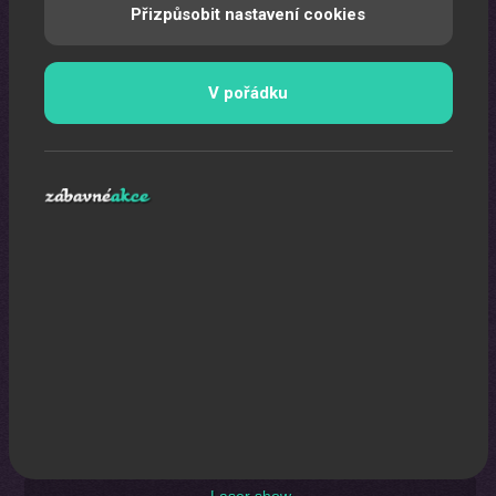
Oslava narozenin s animátorem
Přizpůsobit nastavení cookies
Uspořádáme pro vaše děti nezapomenutelnou oslavu.
V pořádku