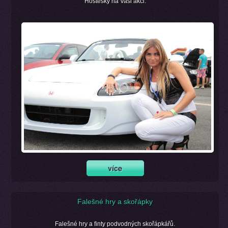
Hostesky na Vaši akci.
Falešné hry a skořápky
Falešné hry a finty podvodných skořápkářů.