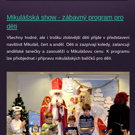
Mikulášská show - zábavný program pro
děti
Všechny hodné, ale i trošku zlobivější děti přijde v představení
navštívit Mikuláš, čert a anděl. Děti si zazpívají koledy, zatancují
andělské tanečky a zasoutěží o Mikulášovu cenu. K programu
lze přiobjednat i přípravu mikulášských balíčků pro děti.