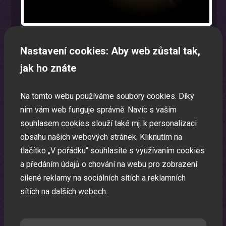
Nastavení cookies: Aby web zůstal tak,
jak ho znáte
Oslava narozenin s animátorem
Na tomto webu používáme soubory cookies. Díky
Uspořádáme pro vaše děti nezapomenutelnou oslavu.
nim vám web funguje správně. Navíc s vaším
souhlasem cookies slouží také mj. k personalizaci
obsahu našich webových stránek. Kliknutím na
tlačítko „V pořádku“ souhlasíte s využívaním cookies
a předáním údajů o chování na webu pro zobrazení
cílené reklamy na sociálních sítích a reklamních
sítích na dalších webech.