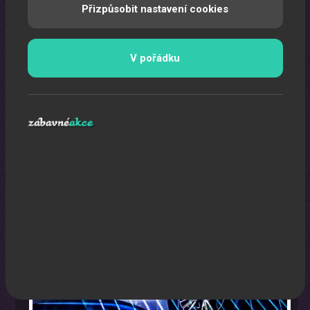
Přizpůsobit nastavení cookies
V pořádku
Laser show
Pomocí laserů Vám vytvoříme exkluzivní laser show.