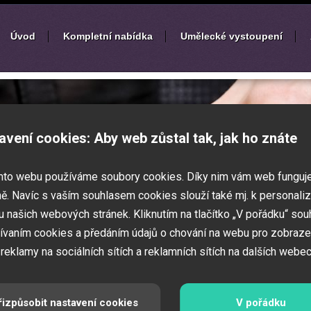
Úvod
Kompletní nabídka
Umělecké vystoupení
í
zábavných akcí
avení cookies: Aby web zůstal tak, jak ho znáte
k nebo ples? Připravujete svatbu,
mto webu používáme soubory cookies. Díky nim vám web funguj
vné představení pro děti? Pak jste
 Zajistíme Vám jednotlivé umělce na Vaši
ě. Navíc s vaším souhlasem cookies slouží také mj. k personaliz
í zábavných a firemních akcí.
 našich webových stránek. Kliknutím na tlačítko „V pořádku“ sou
ívaním cookies a předáním údajů o chování na webu pro zobraze
 reklamy na sociálních sítích a reklamních sítích na dalších webec
řizpůsobit nastavení cookies
V pořádku