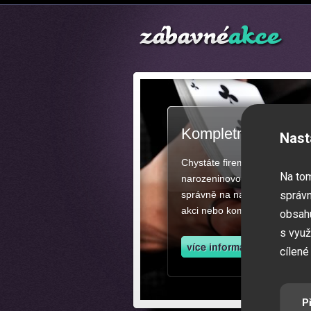
Kompletní zajištěn
Nast
Chystáte firemní akci, večíre
Na to
narozeninovou oslavu či zába
správně na našich stránkách.
správn
akci nebo kompletní zajištěn
obsahu
s využ
cílené
P