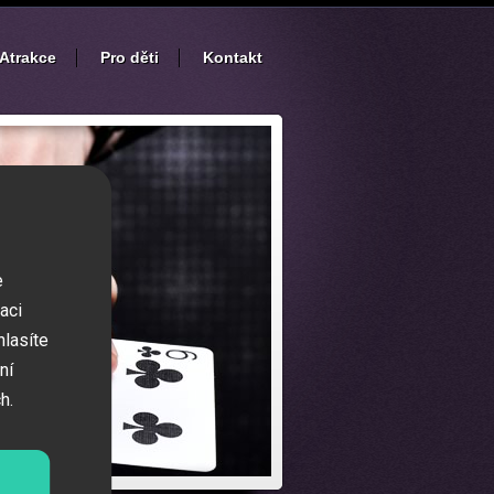
Atrakce
Pro děti
Kontakt
e
aci
hlasíte
ní
h.