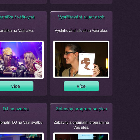
artářka / věštkyně
Vystřihování siluet osob
artářka na Vaši akci.
Vystřihování siluet na Vaši akci.
DJ na svatbu
Zábavný program na ples
ionální DJ na Vaši svatbu
Zábavný a originální program na
Váš ples.