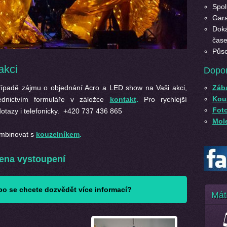
Spol
Gara
Doká
čase
Půso
akci
Dopo
ípadě zájmu o objednání Acro a LED show na Vaši akci,
Záb
Kouz
ednictvím formuláře v záložce
kontakt
.
Pro rychlejší
Fot
tazy i telefonicky. +420 737 436 865
Mole
mbinovat s
kouzelníkem
.
ena vystoupení
o se chcete dozvědět více informací?
Mát