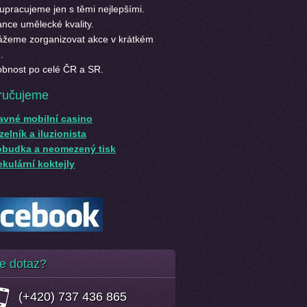
upracujeme jen s těmi nejlepšími.
nce umělecké kvality.
žeme zorganizovat akce v krátkém
.
bnost po celé ČR a SR.
ručujeme
avné mobilní casino
elník a iluzionista
obudka a neomezený tisk
kulární koktejly
e dotaz?
(+420) 737 436 865