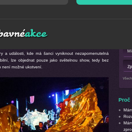
Mát
ným tancem ve spojení se závěsnou akrobacií... V tomto
Nebo 
nice se zlatými LED křídly, které vytvoří iluzi, jako byste
obatka na závěsném kruhu.
ory a události, kde má šanci vyniknout nezapomenutelná
bilní, lze objednat pouze jako světelnou show, tedy bez
ch není možné ukotvení.
Všech
Proč 
Máme
Roz
Máme
zpro