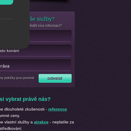
e zájem o naše služby?
se jen chcete dozvědět více informací?
ny položky jsou povinné
si vybrat právě nás?
 dlouholeté zkušenosti -
reference
umné ceny.
 vlastní služby a
atrakce
- neplatíte za
středkování.