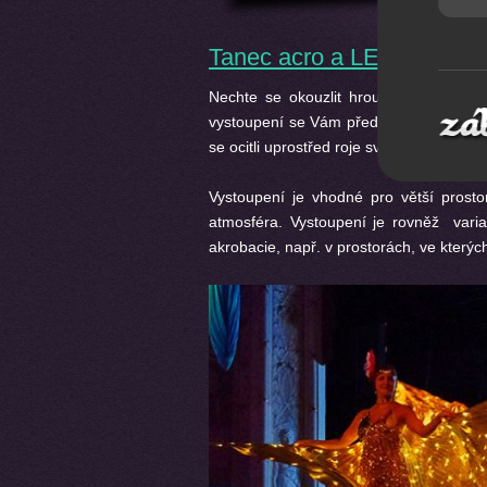
Tanec acro a LED show
Nechte se okouzlit hrou světel a lad
vystoupení se Vám představí krásné taneč
se ocitli uprostřed roje světlušek a akr
Vystoupení je vhodné pro větší prost
atmosféra. Vystoupení je rovněž varia
akrobacie, např. v prostorách, ve který