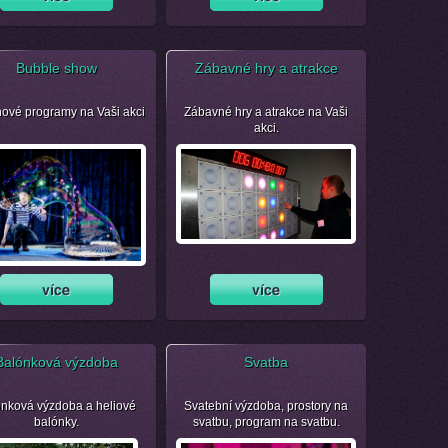
Bubble show
Zábavné hry a atrakce
nové programy na Vaši akci
Zábavné hry a atrakce na Vaši
akci.
Balónková výzdoba
Svatba
nková výzdoba a heliové
Svatební výzdoba, prostory na
balónky.
svatbu, program na svatbu.