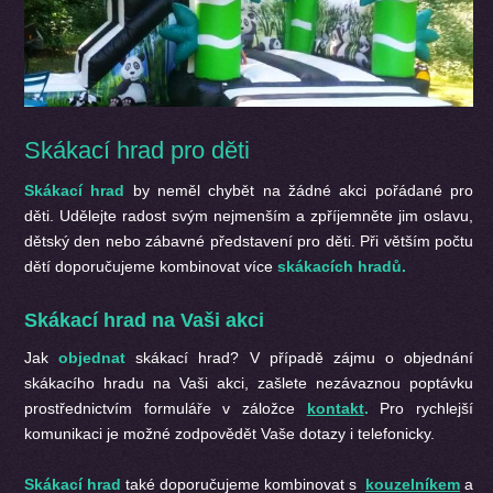
Skákací hrad pro děti
Skákací hrad
by neměl chybět na žádné akci pořádané pro
děti. Udělejte radost svým nejmenším a zpříjemněte jim oslavu,
dětský den nebo zábavné představení pro děti. Při větším počtu
dětí doporučujeme kombinovat více
skákacích hradů.
Skákací hrad na Vaši akci
Jak
objednat
skákací hrad? V případě zájmu o objednání
skákacího hradu na Vaši akci, zašlete nezávaznou poptávku
prostřednictvím formuláře v záložce
kontakt
.
Pro rychlejší
komunikaci je možné zodpovědět Vaše dotazy i telefonicky.
Skákací hrad
také doporučujeme kombinovat s
kouzelníkem
a