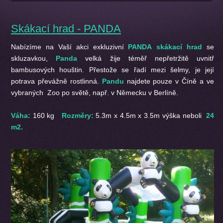
Skákací hrad - PANDA
Nabízíme na Vaší akci exkluzivní
PANDA
skákací hrad
se
skluzavkou,
Panda
velká žije téměř nepřetržitě uvnitř
bambusových houštin. Přestože se řadí mezi šelmy, je její
potrava převážně rostlinná.
Pandu
najdete pouze v Číně a ve
vybraných Zoo po světě, např. v Německu v Berlíně.
Váha:
160 kg
Rozměry:
5.3m x 4.5m x 3.5m výška neboli
24
m2.