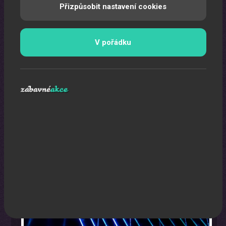
Přizpůsobit nastavení cookies
V pořádku
Laser show
Pomocí laserů Vám vytvoříme exkluzivní laser show.