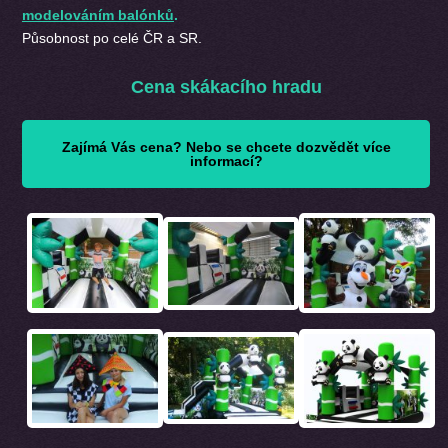
modelováním balónků
.
Působnost po celé ČR a SR.
Cena skákacího hradu
Zajímá Vás cena? Nebo se chcete dozvědět více
informací?