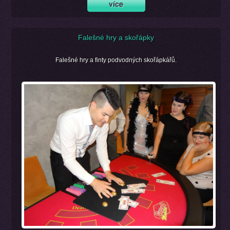
Falešné hry a skořápky
Falešné hry a finty podvodných skořápkářů.