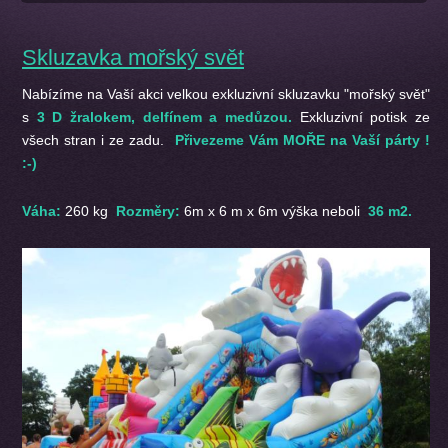
Skluzavka mořský svět
Nabízíme na Vaší akci velkou exkluzivní skluzavku "mořský svět"
s
3 D žralokem, delfínem a medůzou.
Exkluzivní potisk ze
všech stran i ze zadu.
Přivezeme Vám MOŘE na Vaší párty !
:-)
Váha:
260 kg
Rozměry:
6m x 6 m x 6m výška neboli
36 m2.