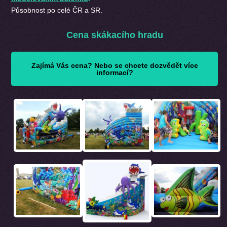
Působnost po celé ČR a SR.
Cena skákacího hradu
Zajímá Vás cena? Nebo se chcete dozvědět více
informací?