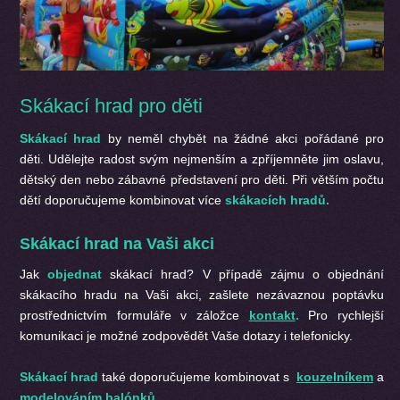
Skákací hrad pro děti
Skákací hrad
by neměl chybět na žádné akci pořádané pro
děti. Udělejte radost svým nejmenším a zpříjemněte jim oslavu,
dětský den nebo zábavné představení pro děti. Při větším počtu
dětí doporučujeme kombinovat více
skákacích hradů.
Skákací hrad na Vaši akci
Jak
objednat
skákací hrad? V případě zájmu o objednání
skákacího hradu na Vaši akci, zašlete nezávaznou poptávku
prostřednictvím formuláře v záložce
kontakt
.
Pro rychlejší
komunikaci je možné zodpovědět Vaše dotazy i telefonicky.
Skákací hrad
také doporučujeme kombinovat s
kouzelníkem
a
modelováním balónků
.