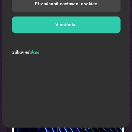
Přizpůsobit nastavení cookies
V pořádku
Laser show
Pomocí laserů Vám vytvoříme exkluzivní laser show.