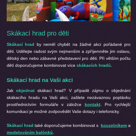
Skákací hrad pro děti
Skákací hrad
by neměl chybět na žádné akci pořádané pro
děti. Udělejte radost svým nejmenším a zpříjemněte jim oslavu,
dětský den nebo zábavné představení pro děti. Při větším počtu
dětí doporučujeme kombinovat více
skákacích hradů.
Skákací hrad na Vaši akci
Jak
objednat
skákací hrad? V případě zájmu o objednání
skákacího hradu na Vaši akci, zašlete nezávaznou poptávku
prostřednictvím formuláře v záložce
kontakt
.
Pro rychlejší
komunikaci je možné zodpovědět Vaše dotazy i telefonicky.
Skákací hrad
také doporučujeme kombinovat s
kouzelníkem
a
modelováním balónků
.