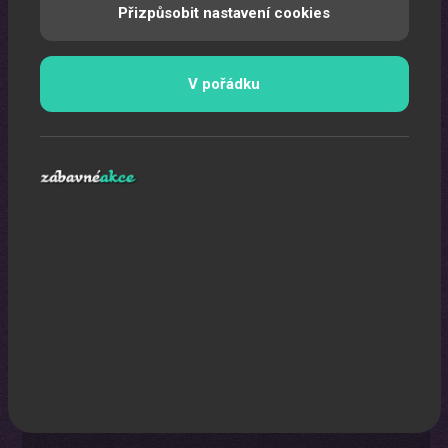
Přizpůsobit nastavení cookies
Pomocí laserů Vám vytvoříme exkluzivní laser show.
V pořádku
Karikaturista