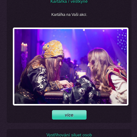
Kartářka / věštkyně
Kartářka na Vaši akci.
Vystřihování siluet osob