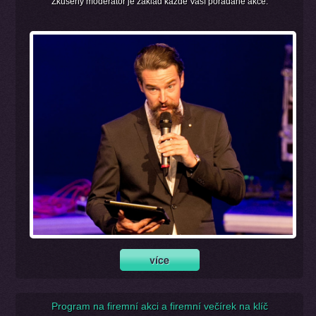
Zkušený moderátor je základ každé Vaší pořádané akce.
Program na firemní akci a firemní večírek na klíč