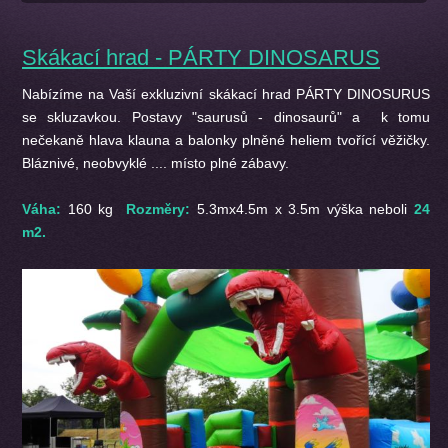
Skákací hrad - PÁRTY DINOSARUS
Nabízíme na Vaší exkluzivní skákací hrad PÁRTY DINOSURUS
se skluzavkou. Postavy "saurusů - dinosaurů" a k tomu
nečekaně hlava klauna a balonky plněné heliem tvořící věžičky.
Bláznivé, neobvyklé .... místo plné zábavy.
Váha:
160 kg
Rozměry:
5.3mx4.5m x 3.5m výška neboli
24
m2.