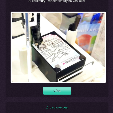
Al karikatury - robokarikatury na Vaši akci.
Zrcadlový pár