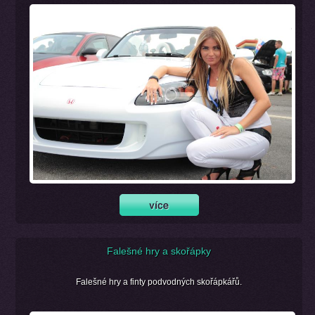
Falešné hry a skořápky
Falešné hry a finty podvodných skořápkářů.