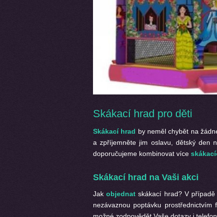
Skákací hrad pro děti
Skákací hrad
by neměl chybět na žádné
a zpříjemněte jim oslavu, dětský den n
doporučujeme kombinovat více
skákací
Skákací hrad na Vaši akci
Jak
objednat
skákací hrad? V případě 
nezávaznou poptávku prostřednictvím 
možné zodpovědět Vaše dotazy i telefon