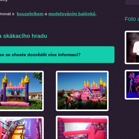
novat s
kouzelníkem
a
modelováním balónků
.
Foto 
 skákacího hradu
o se chcete dozvědět více informací?