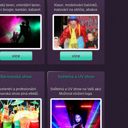
ský tanec, orientální tanec,
Klaun, modelování balónků,
ic boogie, kankán, kabaret.
malování na obličej, atrakce.
Barmanská show
Světelná a UV show
celentní a profesionální
Světelná a UV show na Vaši akci.
manská show plná efektů.
Možnost vložení loga.