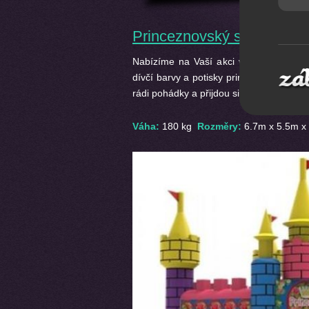
Princeznovský skákací hr
Nabízíme na Vaší akci velký exkluzivní
dívčí barvy a potisky princezen a tak ch
rádi pohádky a přijdou si zaskákat. :-)
Váha:
180 kg
Rozměry:
6.7m x 5.5m x