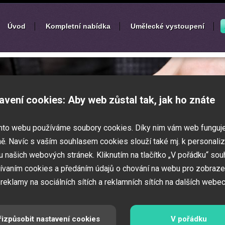
Úvod
Kompletní nabídka
Umělecké vystoupení
í
zábavných akcí
avení cookies: Aby web zůstal tak, jak ho znáte
k nebo ples? Připravujete svatbu,
mto webu používáme soubory cookies. Díky nim vám web funguj
vné představení pro děti? Pak jste
 Zajistíme Vám jednotlivé umělce na Vaši
ě. Navíc s vaším souhlasem cookies slouží také mj. k personaliz
í zábavných a firemních akcí.
 našich webových stránek. Kliknutím na tlačítko „V pořádku“ sou
ívaním cookies a předáním údajů o chování na webu pro zobraze
 reklamy na sociálních sítích a reklamních sítích na dalších webec
řizpůsobit nastavení cookies
V pořádku