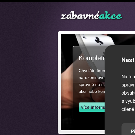
Kompletní zajištěn
Nast
Chystáte firemní akci, večíre
Na to
narozeninovou oslavu či zába
správně na našich stránkách.
správn
akci nebo kompletní zajištěn
obsahu
s využ
cílené
P