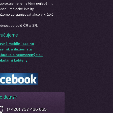
upracujeme jen s těmi nejlepšími.
nce umělecké kvality.
žeme zorganizovat akce v krátkém
.
bnost po celé ČR a SR.
ručujeme
avné mobilní casino
elník a iluzionista
obudka a neomezený tisk
kulární koktejly
e dotaz?
(+420) 737 436 865