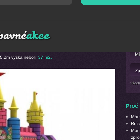
ad
Mát
 princeznovský skákací hrad se skluzavkou. Použity jsou
Nebo 
ceme potěšit zejména holčičky, ale věříme , že i kluci mají
 5.2m výška neboli
37 m2.
Všech
Proč 
Máme
Roz
Máme
zpro