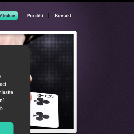
Atrakce
Pro děti
Kontakt
e
aci
hlasíte
ní
h.