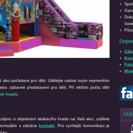
Spol
Gara
Doká
čase
Půso
Dopo
Záb
Kouz
Fot
Mole
 akci pořádané pro děti. Udělejte radost svým nejmenším
ebo zábavné představení pro děti. Při větším počtu dětí
ch hradů.
Mát
zájmu o objednání skákacího hradu na Vaši akci, zašlete
formuláře v záložce
kontakt
.
Pro rychlejší komunikaci je
icky.