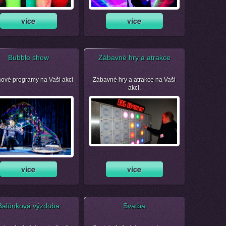
Bubble show
Zábavné hry a atrakce
nové programy na Vaši akci
Zábavné hry a atrakce na Vaši
akci.
Balónková výzdoba
Svatba