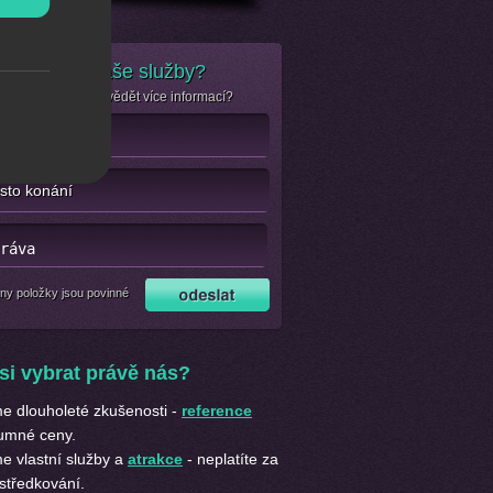
e zájem o naše služby?
se jen chcete dozvědět více informací?
ny položky jsou povinné
si vybrat právě nás?
 dlouholeté zkušenosti -
reference
umné ceny.
 vlastní služby a
atrakce
- neplatíte za
středkování.