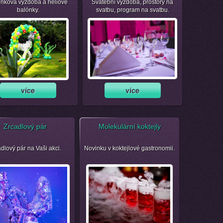
nková výzdoba a heliové
Svatební výzdoba, prostory na
balónky.
svatbu, program na svatbu.
Zrcadlový pár
Molekulární koktejly
dlový pár na Vaši akci.
Novinku v koktejlové gastronomii.