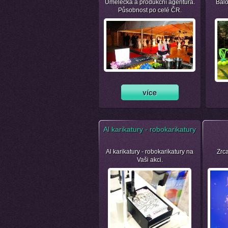
Umělecká a produkční agentura.
Balo
Působnost po celé ČR.
Al karikatury - robokarikatury
Al karikatury - robokarikatury na
Zrca
Vaši akci.