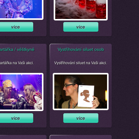
artářka / věštkyně
Vystřihování siluet osob
artářka na Vaši akci.
Vystřihování siluet na Vaši akci.