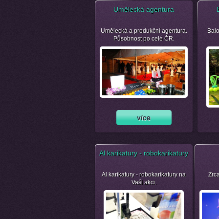
Umělecká agentura
Umělecká a produkční agentura.
Balo
Působnost po celé ČR.
Al karikatury - robokarikatury
Al karikatury - robokarikatury na
Zrca
Vaši akci.