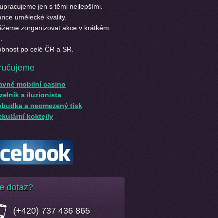
upracujeme jen s těmi nejlepšími.
nce umělecké kvality.
žeme zorganizovat akce v krátkém
.
bnost po celé ČR a SR.
ručujeme
avné mobilní casino
elník a iluzionista
obudka a neomezený tisk
kulární koktejly
e dotaz?
(+420) 737 436 865