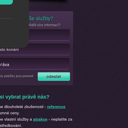
e zájem o naše služby?
se jen chcete dozvědět více informací?
ny položky jsou povinné
si vybrat právě nás?
 dlouholeté zkušenosti -
reference
umné ceny.
 vlastní služby a
atrakce
- neplatíte za
středkování.