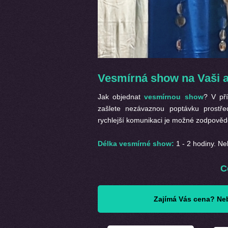
Vesmírná show na Vaši a
Jak objednat
vesmírnou show
? V př
zašlete nezávaznou poptávku prostř
rychlejší komunikaci je možné zodpovědě
Délka vesmírné show:
1 - 2 hodiny. Ne
C
Zajímá Vás cena? Neb