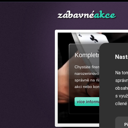
Kompletní zajištěn
Nast
Chystáte firemní akci, večíre
Na to
narozeninovou oslavu či zába
správně na našich stránkách.
správn
akci nebo kompletní zajištěn
obsahu
s využ
cílené
P