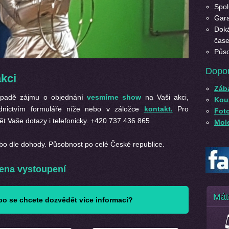
Spol
Gara
Doká
čase
Půso
Dopo
kci
Záb
ípadě zájmu o objednání
vesmírne show
na Vaši akci,
Kouz
ednictvím formuláře níže nebo v záložce
kontakt.
Pro
Fot
t Vaše dotazy i telefonicky. +420 737 436 865
Mole
bo dle dohody. Působnost po celé České republice.
ena vystoupení
Mát
o se chcete dozvědět více informací?