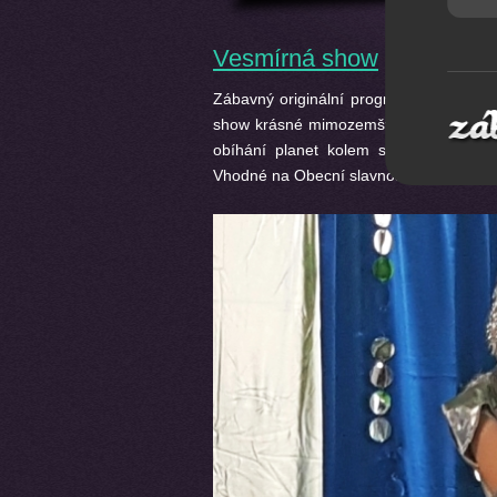
Vesmírná show
Zábavný originální program ve stylu sc
show krásné mimozemšťanky, vesmírné sou
obíhání planet kolem slunce, robot E
Vhodné na Obecní slavnosti, Maškarní ka