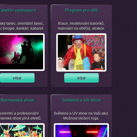
Taneční vystoupení
Program pro děti
ský tanec, orientální tanec,
Klaun, modelování balónků,
ic boogie, kankán, kabaret.
malování na obličej, atrakce.
Barmanská show
Světelná a UV show
celentní a profesionální
Světelná a UV show na Vaši akci.
manská show plná efektů.
Možnost vložení loga.