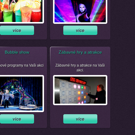
Bubble show
Zábavné hry a atrakce
nové programy na Vaši akci
Zábavné hry a atrakce na Vaši
akci.