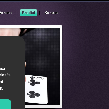
Atrakce
Pro děti
Kontakt
e
aci
hlasíte
ní
h.