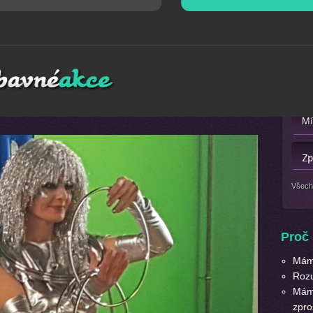
Mát
i-fi zaujme dnešní náročné děti. Na programu kouzelnická
Nebo 
těže jako létaní v létajícím talíři, přenášení meteoritu,
milek. Dále se děti naučít robotí a mimozemské tance.
rneval, Den dětí a další slavnosti.
Všech
Proč 
Máme
Roz
Máme
zpro