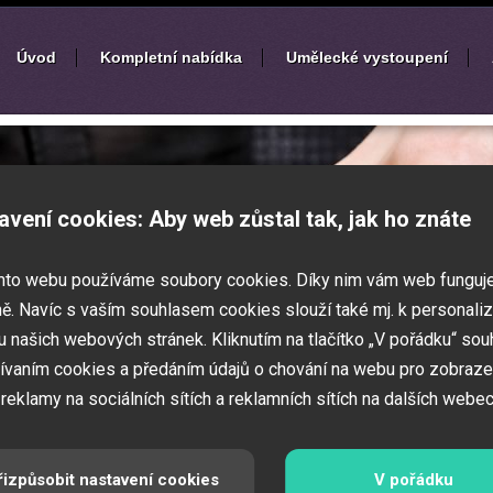
Úvod
Kompletní nabídka
Umělecké vystoupení
í
zábavných akcí
avení cookies: Aby web zůstal tak, jak ho znáte
k nebo ples? Připravujete svatbu,
mto webu používáme soubory cookies. Díky nim vám web funguj
vné představení pro děti? Pak jste
 Zajistíme Vám jednotlivé umělce na Vaši
ě. Navíc s vaším souhlasem cookies slouží také mj. k personaliz
í zábavných a firemních akcí.
 našich webových stránek. Kliknutím na tlačítko „V pořádku“ sou
ívaním cookies a předáním údajů o chování na webu pro zobraze
 reklamy na sociálních sítích a reklamních sítích na dalších webec
řizpůsobit nastavení cookies
V pořádku