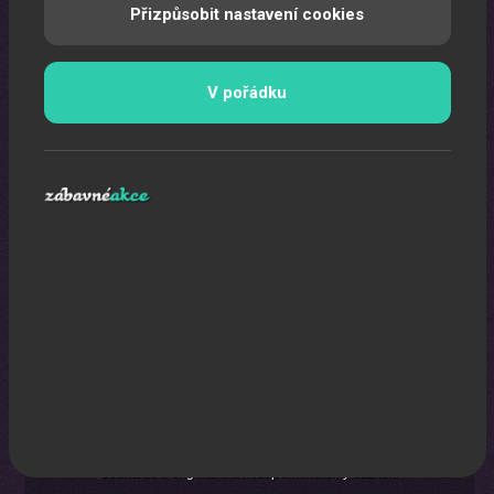
Přizpůsobit nastavení cookies
V pořádku
Karikaturista
Jedná se o originální a nezapomenutelný zážitek.