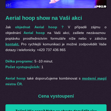
Aerial hoop show na Vaši akci
Jak
objednat Aerial hoop ?
V případě zájmu o
objednání
Aerial hoop
na Vaši akci, zašlete nezávaznou
poptávku prostřednictvím formuláře níže nebo v záložce
kontakt.
Pro rychlejší komunikaci je možné zodpovědět Vaše
dotazy i telefonicky. +420 737 436 865
Délka programu:
5 -10 minut.
Počet vystupujících:
1
Aerial hoop
také doporučujeme kombinovat s
moderní magií
mistra ČR.
Cena vystoupení
Zajímá Vás cena? Nebo se chcete dozvědět více