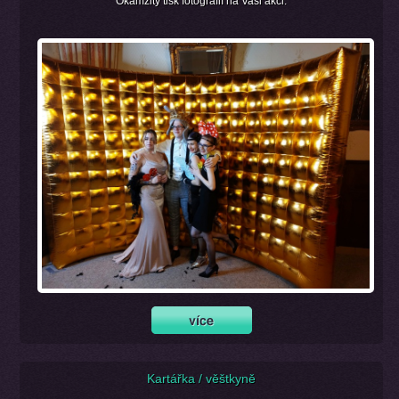
Okamžitý tisk fotografií na Vaši akci.
Kartářka / věštkyně