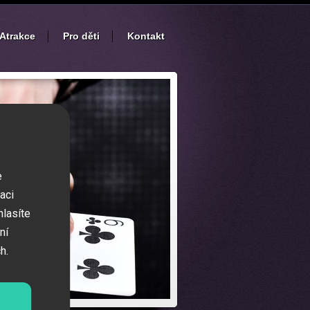
Atrakce
Pro děti
Kontakt
e
aci
hlasíte
ní
h.