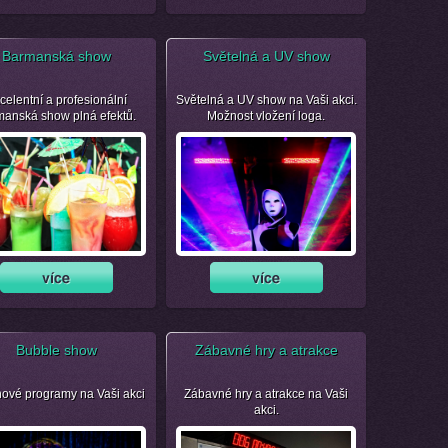
Barmanská show
Světelná a UV show
celentní a profesionální
Světelná a UV show na Vaši akci.
manská show plná efektů.
Možnost vložení loga.
Bubble show
Zábavné hry a atrakce
nové programy na Vaši akci
Zábavné hry a atrakce na Vaši
akci.