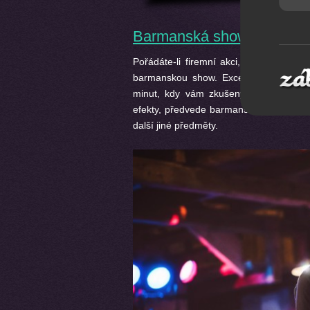
Barmanská show
Pořádáte-li firemní akci, svatbu, párty,
barmanskou show. Excelentní a profe
minut, kdy vám zkušený a profesioná
efekty, předvede barmanské triky, při kt
další jiné předměty.