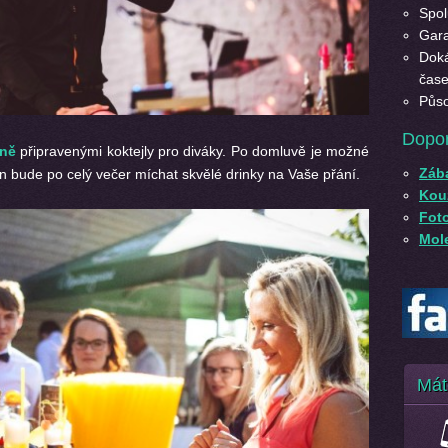
Spol
Gara
Doká
čase
Půso
Dopo
lně
připravenými koktejly pro diváky. Po domluvě je možné
Záb
 bude po celý večer míchat skvělé drinky na Vaše přání.
Kouz
Fot
Mole
Mát