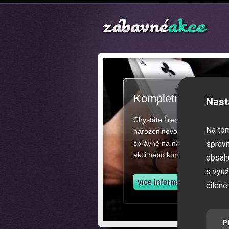
Kompletní zajištěn
Nast
Chystáte firemní akci, večíre
Na to
narozeninovou oslavu či zába
správně na našich stránkách.
správn
akci nebo kompletní zajištěn
obsahu
s využ
cílené
P