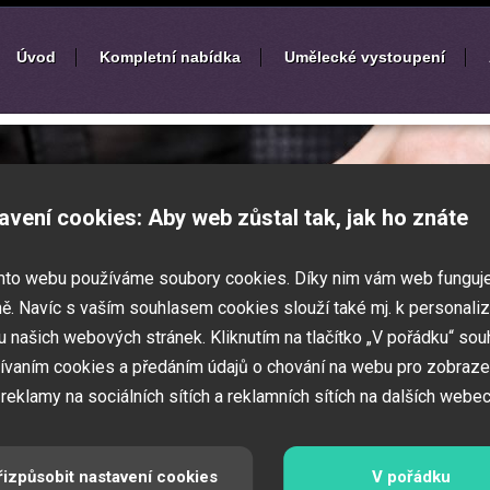
Úvod
Kompletní nabídka
Umělecké vystoupení
í
zábavných akcí
avení cookies: Aby web zůstal tak, jak ho znáte
k nebo ples? Připravujete svatbu,
mto webu používáme soubory cookies. Díky nim vám web funguj
vné představení pro děti? Pak jste
 Zajistíme Vám jednotlivé umělce na Vaši
ě. Navíc s vaším souhlasem cookies slouží také mj. k personaliz
í zábavných a firemních akcí.
 našich webových stránek. Kliknutím na tlačítko „V pořádku“ sou
ívaním cookies a předáním údajů o chování na webu pro zobraze
 reklamy na sociálních sítích a reklamních sítích na dalších webec
řizpůsobit nastavení cookies
V pořádku