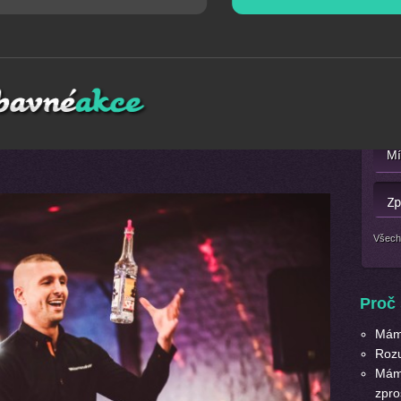
Mát
 výročí, ples, narozeninovou oslavu, tak ji zpestřete naší
Nebo 
sionální
barmanská show
trvá zhruba deset až patnáct
lní barman, za doprovodu moderní hudby a s vlastními
erých létají vzduchem láhve, skleničky, šejkry, led, brčka a
Všech
Proč 
Máme
Roz
Máme
zpro