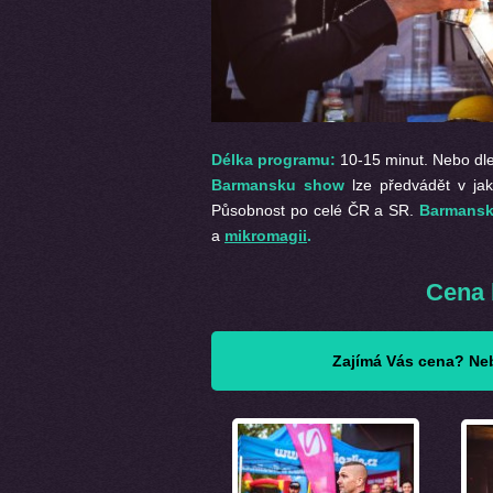
Délka programu:
10-15 minut. Nebo dl
Barmansku show
lze předvádět v jak
Působnost po celé ČR a SR.
Barmans
a
mikromagii
.
Cena
Zajímá Vás cena? Neb