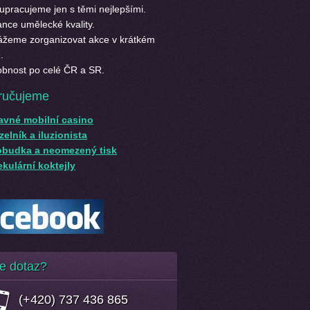
upracujeme jen s těmi nejlepšími.
nce umělecké kvality.
žeme zorganizovat akce v krátkém
.
bnost po celé ČR a SR.
ručujeme
avné mobilní casino
elník a iluzionista
obudka a neomezený tisk
kulární koktejly
e dotaz?
(+420) 737 436 865