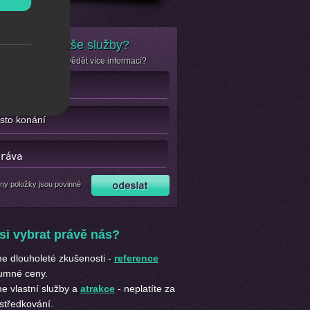
e zájem o naše služby?
se jen chcete dozvědět více informací?
ny položky jsou povinné
si vybrat právě nás?
 dlouholeté zkušenosti -
reference
umné ceny.
 vlastní služby a
atrakce
- neplatíte za
středkování.