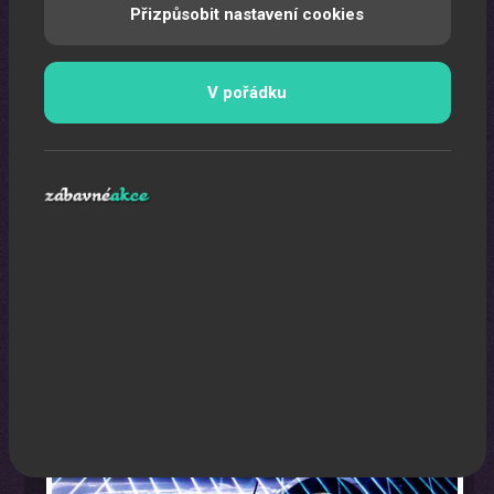
Přizpůsobit nastavení cookies
V pořádku
Laser show
Pomocí laserů Vám vytvoříme exkluzivní laser show.