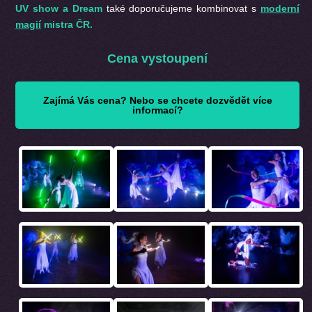
UV show a Dream
také doporučujeme kombinovat s
moderní
magií
mistra ČR.
Cena vystoupení
Zajímá Vás cena? Nebo se chcete dozvědět více
informací?