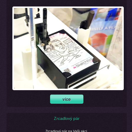
Zrcadlový pár
Zrcadlový pár na Vaši akci.