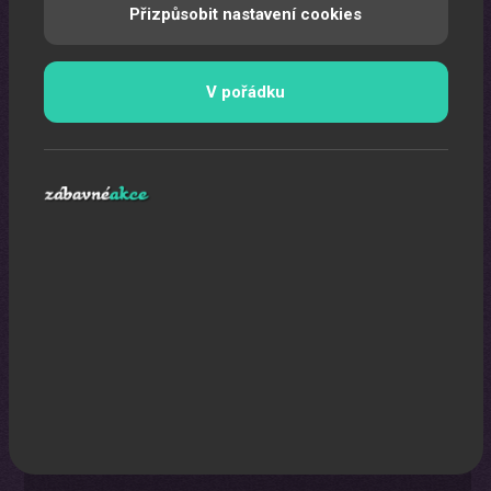
Přizpůsobit nastavení cookies
V pořádku
Moderátor
Zkušený moderátor je základ každé Vaší pořádané akce.