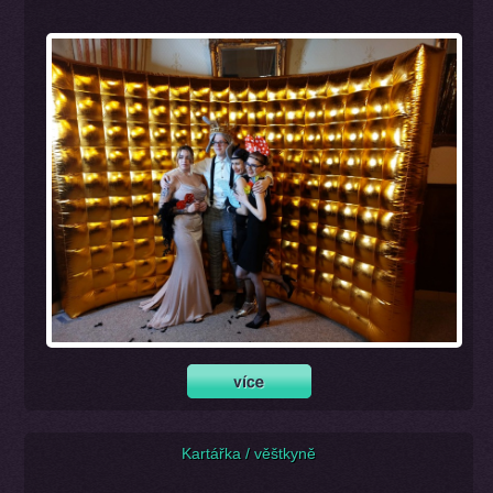
Kartářka / věštkyně