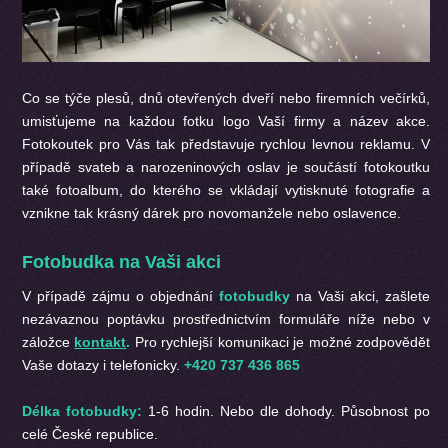
Co se týče plesů, dnů otevřených dveří nebo firemních večírků,
umisťujeme na každou fotku logo Vaší firmy a název akce.
Fotokoutek pro Vás tak představuje rychlou levnou reklamu. V
případě svateb a narozeninových oslav je součástí fotokoutku
také fotoalbum, do kterého se vkládají vytisknuté fotografie a
vznikne tak krásný dárek pro novomanžele nebo oslavence.
Fotobudka na Vaši akci
V případě zájmu o objednání
fotobudky
na Vaši akci, zašlete
nezávaznou poptávku prostřednictvím formuláře níže nebo v
záložce
kontakt
.
Pro rychlejší komunikaci je možné zodpovědět
Vaše dotazy i telefonicky.
+420 737 436 865
Délka fotobudky:
1-6 hodin. Nebo dle dohody. Působnost po
celé České republice.