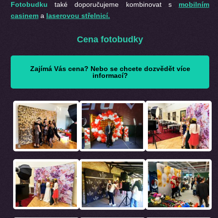
Fotobudku
také doporučujeme kombinovat s
mobilním
casinem
a
laserovou střelnicí.
Cena fotobudky
Zajímá Vás cena? Nebo se chcete dozvědět více
informací?