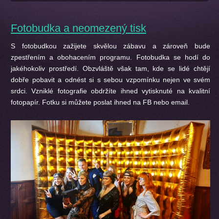
Fotobudka a neomezený tisk
S fotobudkou zažijete skvělou zábavu a zároveň bude
zpestřením a obohacením programu. Fotobudka se hodí do
jakéhokoliv prostředí. Obzvláště však tam, kde se lidé chtějí
dobře pobavit a odnést si s sebou vzpomínku nejen ve svém
srdci. Vzniklé fotografie obdržíte ihned vytisknuté na kvalitní
fotopapír. Fotku si můžete poslat ihned na FB nebo email.