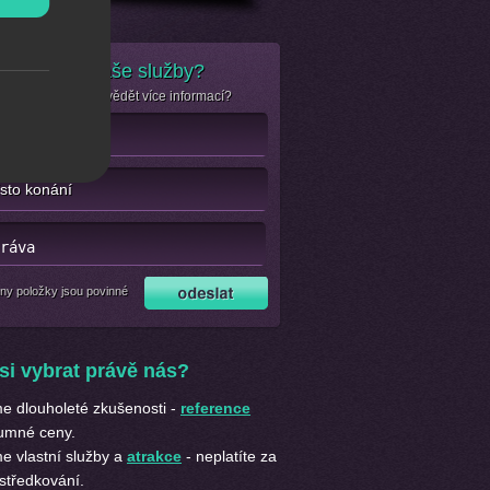
e zájem o naše služby?
se jen chcete dozvědět více informací?
ny položky jsou povinné
si vybrat právě nás?
 dlouholeté zkušenosti -
reference
umné ceny.
 vlastní služby a
atrakce
- neplatíte za
středkování.