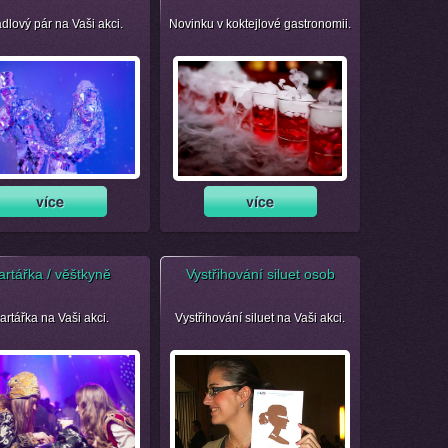
dlový pár na Vaši akci.
Novinku v koktejlové gastronomii.
artářka / věštkyně
Vystřihování siluet osob
artářka na Vaši akci.
Vystřihování siluet na Vaši akci.