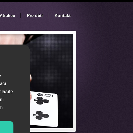
Atrakce
Pro děti
Kontakt
e
aci
hlasíte
ní
h.