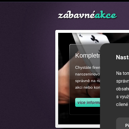
Kompletní zajištěn
Nast
Chystáte firemní akci, večíre
Na to
narozeninovou oslavu či zába
správně na našich stránkách.
správn
akci nebo kompletní zajištěn
obsahu
s využ
cílené
P