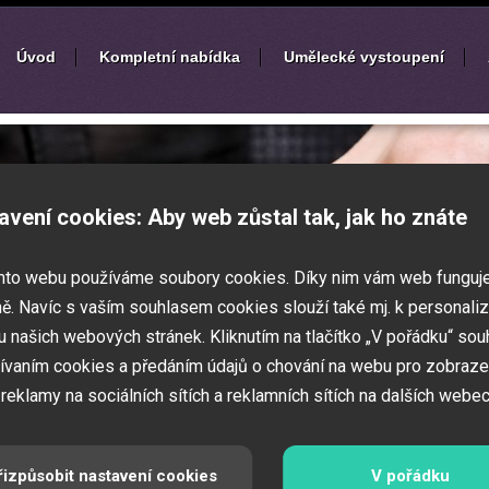
Úvod
Kompletní nabídka
Umělecké vystoupení
í
zábavných akcí
avení cookies: Aby web zůstal tak, jak ho znáte
k nebo ples? Připravujete svatbu,
mto webu používáme soubory cookies. Díky nim vám web funguj
vné představení pro děti? Pak jste
 Zajistíme Vám jednotlivé umělce na Vaši
ě. Navíc s vaším souhlasem cookies slouží také mj. k personaliz
í zábavných a firemních akcí.
 našich webových stránek. Kliknutím na tlačítko „V pořádku“ sou
ívaním cookies a předáním údajů o chování na webu pro zobraze
 reklamy na sociálních sítích a reklamních sítích na dalších webec
řizpůsobit nastavení cookies
V pořádku