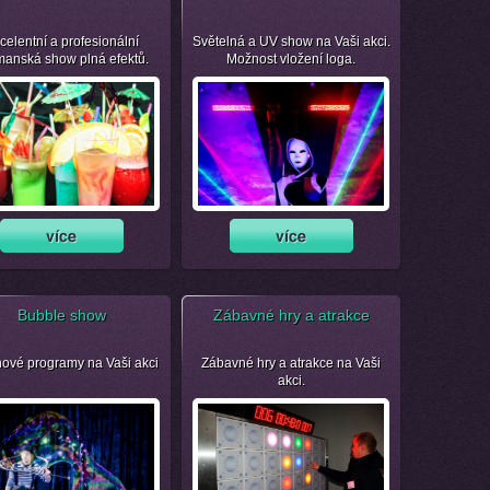
celentní a profesionální
Světelná a UV show na Vaši akci.
manská show plná efektů.
Možnost vložení loga.
Bubble show
Zábavné hry a atrakce
nové programy na Vaši akci
Zábavné hry a atrakce na Vaši
akci.