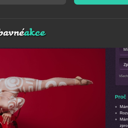
Mát
ce contemporary a chair dance. Nechte se vtáhnout do
Nebo 
odná pro zpestření plesů, narozeninových oslav, svateb a
ontaktovat.
Působnost po celé České republice.
Všech
Proč 
Máme
Roz
Máme
zpro