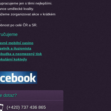
upracujeme jen s těmi nejlepšími.
nce umělecké kvality.
žeme zorganizovat akce v krátkém
.
bnost po celé ČR a SR.
ručujeme
avné mobilní casino
elník a iluzionista
obudka a neomezený tisk
kulární koktejly
e dotaz?
(+420) 737 436 865