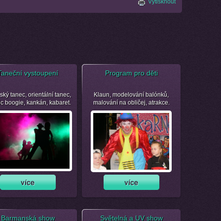
Vytisknout
Taneční vystoupení
Program pro děti
ský tanec, orientální tanec,
Klaun, modelování balónků,
ic boogie, kankán, kabaret.
malování na obličej, atrakce.
Barmanská show
Světelná a UV show