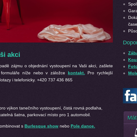
Spol
Gara
Doká
čase
Půso
Dopo
Záb
ši akci
Kouz
padě zájmu o objednání vystoupení na Vaši akci, zašlete
Fot
m formuláře níže nebo v záložce
kontakt.
Pro rychlejší
Mole
tazy i telefonicky. +420 737 436 865
pro výkon tanečního vystoupení, čistá rovná podlaha,
atelná šatna, parkovací místo pro 1 automobil.
Mát
kombinovat s
Burlesque show
nebo
Pole dance.