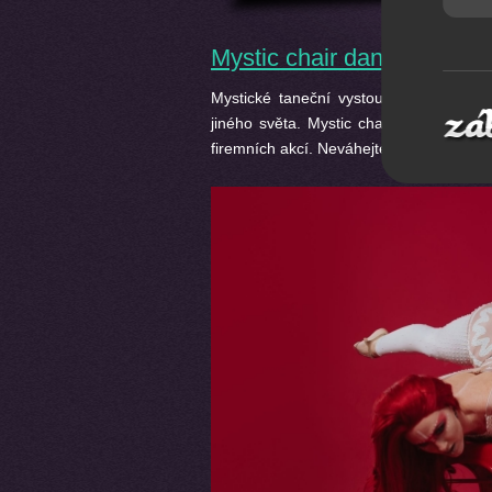
Mystic chair dance
Mystické taneční vystoupení. Kombina
jiného světa. Mystic chair dance je vh
firemních akcí. Neváhejte nás kdykoliv
k