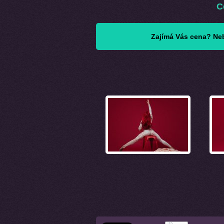
C
Zajímá Vás cena? Neb