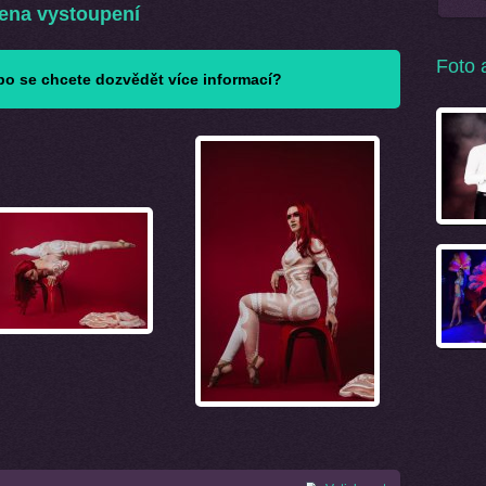
ena vystoupení
Foto 
o se chcete dozvědět více informací?