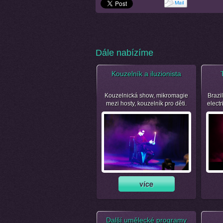
Dále nabízíme
Kouzelník a iluzionista
Kouzelnická show, mikromagie
Brazil
mezi hosty, kouzelník pro děti.
electr
Další umělecké programy