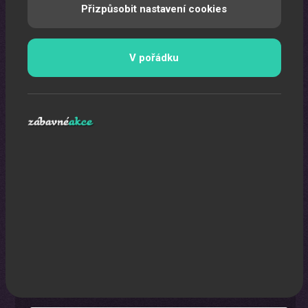
Přizpůsobit nastavení cookies
V pořádku
Karikaturista
Jedná se o originální a nezapomenutelný zážitek.