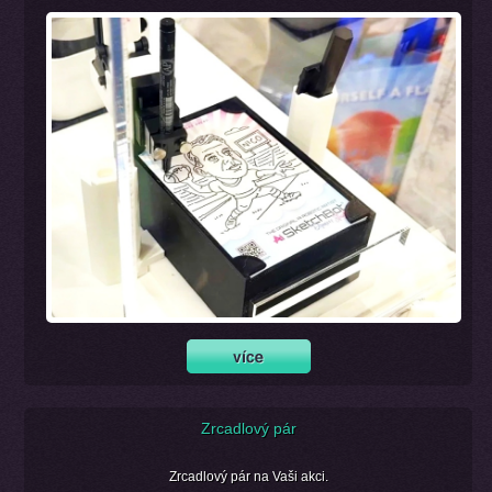
Zrcadlový pár
Zrcadlový pár na Vaši akci.