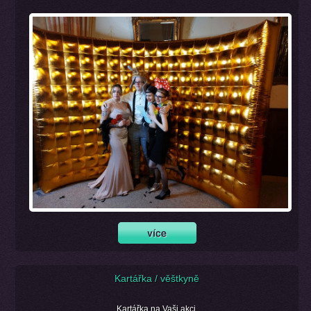
Kartářka / věštkyně
Kartářka na Vaši akci.