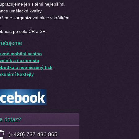
upracujeme jen s těmi nejlepšími.
nce umělecké kvality.
žeme zorganizovat akce v krátkém
.
bnost po celé ČR a SR.
ručujeme
avné mobilní casino
elník a iluzionista
obudka a neomezený tisk
kulární koktejly
e dotaz?
(+420) 737 436 865