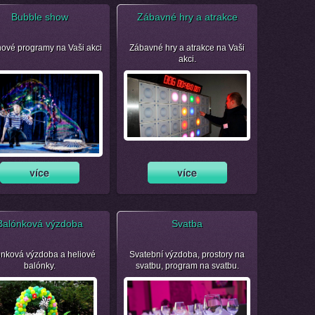
Bubble show
Zábavné hry a atrakce
nové programy na Vaši akci
Zábavné hry a atrakce na Vaši
akci.
Balónková výzdoba
Svatba
nková výzdoba a heliové
Svatební výzdoba, prostory na
balónky.
svatbu, program na svatbu.