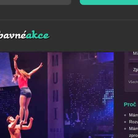
raid anymore
Mát
ve které Vás nadchne nezvyklá rovnováha, ladný pohyb,
Nebo 
ůvěra... Tato energická choreografie ukazuje divákům
ná pro plesy, galavečery, konference apod.
Všech
Proč 
Máme
Roz
Máme
zpro