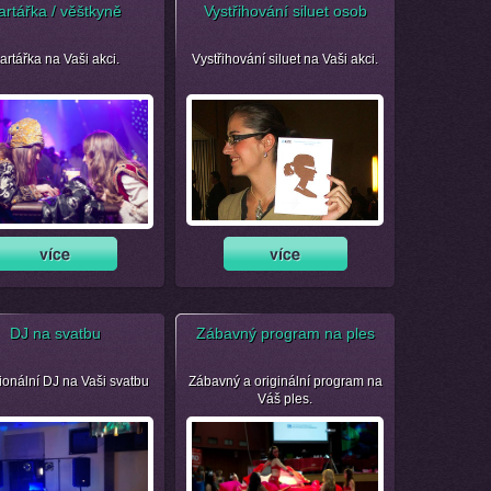
artářka / věštkyně
Vystřihování siluet osob
artářka na Vaši akci.
Vystřihování siluet na Vaši akci.
DJ na svatbu
Zábavný program na ples
ionální DJ na Vaši svatbu
Zábavný a originální program na
Váš ples.