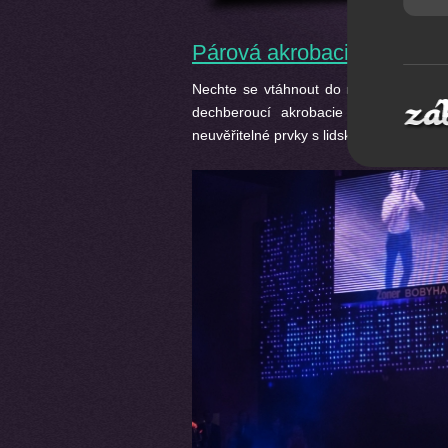
Párová akrobacie - Not af
Nechte se vtáhnout do magické show, 
dechberoucí akrobacie a absolutní d
neuvěřitelné prvky s lidskými těly. Vhod