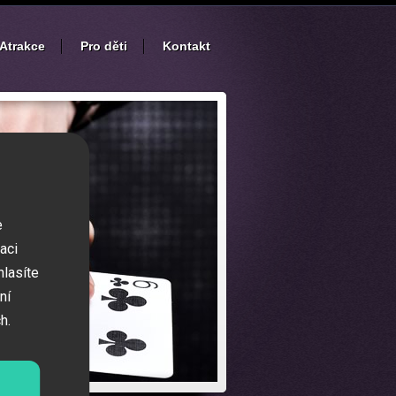
Atrakce
Pro děti
Kontakt
e
aci
hlasíte
ní
h.