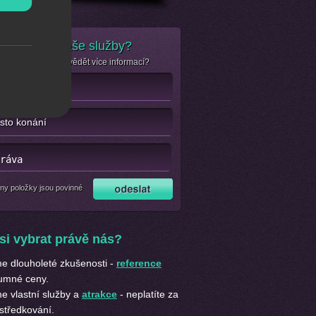
e zájem o naše služby?
se jen chcete dozvědět více informací?
ny položky jsou povinné
si vybrat právě nás?
 dlouholeté zkušenosti -
reference
umné ceny.
 vlastní služby a
atrakce
- neplatíte za
středkování.