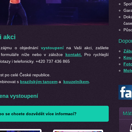
Spol
Gara
Doká
čase
Půso
 akci
Dopo
ě zájmu o objednání
vystoupení
na Vaši akci, zašlete
Záb
m formuláře níže nebo v záložce
kontakt.
Pro rychlejší
Kouz
tazy i telefonicky. +420 737 436 865
Fot
Mole
st po celé České republice.
mbinovat s
brazilským tancem
a
kouzelníkem
.
ena vystoupení
Mát
o se chcete dozvědět více informací?