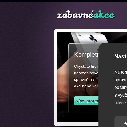
Kompletní zajištěn
Nast
Chystáte firemní akci, večíre
Na to
narozeninovou oslavu či zába
správně na našich stránkách.
správn
akci nebo kompletní zajištěn
obsahu
s využ
cílené
P