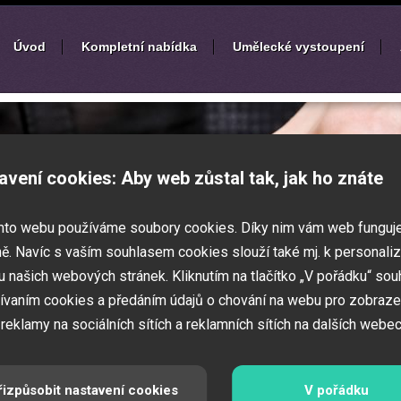
Úvod
Kompletní nabídka
Umělecké vystoupení
í
zábavných akcí
avení cookies: Aby web zůstal tak, jak ho znáte
k nebo ples? Připravujete svatbu,
mto webu používáme soubory cookies. Díky nim vám web funguj
vné představení pro děti? Pak jste
 Zajistíme Vám jednotlivé umělce na Vaši
ě. Navíc s vaším souhlasem cookies slouží také mj. k personaliz
í zábavných a firemních akcí.
 našich webových stránek. Kliknutím na tlačítko „V pořádku“ sou
ívaním cookies a předáním údajů o chování na webu pro zobraze
 reklamy na sociálních sítích a reklamních sítích na dalších webec
řizpůsobit nastavení cookies
V pořádku