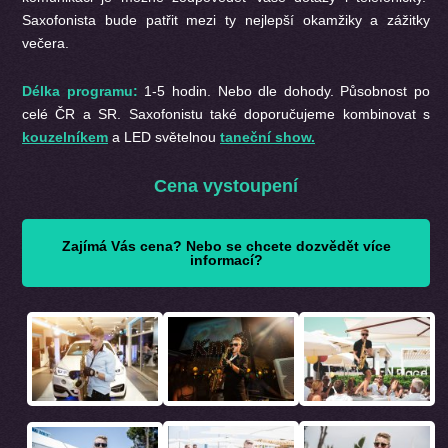
Saxofonista bude patřit mezi ty nejlepší okamžiky a zážitky
večera.
Délka programu:
1-5 hodin. Nebo dle dohody. Působnost po
celé ČR a SR.
Saxofonistu také doporučujeme kombinovat s
kouzelníkem
a LED světelnou
taneční show.
Cena vystoupení
Zajímá Vás cena? Nebo se chcete dozvědět více
informací?