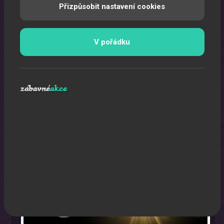
Přizpůsobit nastavení cookies
V pořádku
Program na firemní akci a firemní večírek na klíč
Zábavná akce na míru dle Vašeho přání.