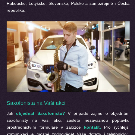
Rakousko, Lotyšsko, Slovensko, Polsko a samozřejmě i Česká
republika.
Saxofonista na Vaši akci
Jak
objednat Saxofonistu?
V případě zájmu o objednání
saxofonisty na Vaši akci, zašlete nezávaznou poptávku
prostřednictvím formuláře v záložce
kontakt
.
Pro rychlejší
komunikaci je možné zodpovědět Vaše dotazy i telefonicky.