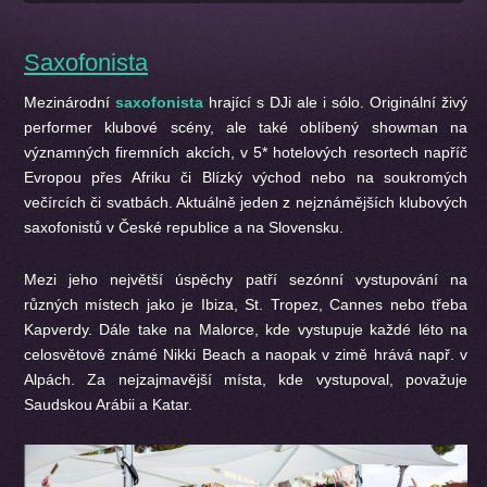
Saxofonista
Mezinárodní
saxofonista
hrající s DJi ale i sólo. Originální živý
performer klubové scény, ale také oblíbený showman na
významných firemních akcích, v 5­* hotelových resortech napříč
Evropou přes Afriku či Blízký východ nebo na soukromých
večírcích či svatbách. Aktuálně jeden z nejznámějších klubových
saxofonistů v České republice a na Slovensku.
Mezi jeho největší úspěchy patří sezónní vystupování na
různých místech jako je Ibiza, St. Tropez, Cannes nebo třeba
Kapverdy. Dále take na Malorce, kde vystupuje každé léto na
celosvětově známé Nikki Beach a naopak v zimě hrává např. v
Alpách. Za nejzajmavější místa, kde vystupoval, považuje
Saudskou Arábii a Katar.