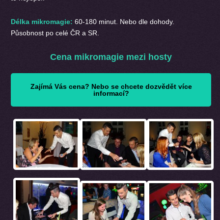
Délka mikromagie:
60-180 minut. Nebo dle dohody.
Působnost po celé ČR a SR.
Cena mikromagie mezi hosty
Zajímá Vás cena? Nebo se chcete dozvědět více
informací?