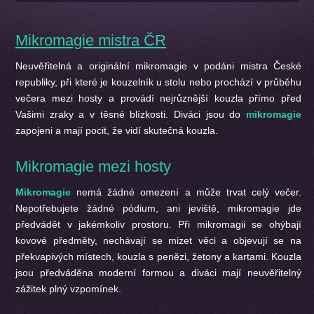
Mikromagie mistra ČR
Neuvěřitelná a originální mikromagie v podáni mistra České
republiky, při které je kouzelník u stolu nebo prochází v průběhu
večera mezi hosty a provádí nejrůznější kouzla přímo před
Vašimi zraky a v těsné blízkosti. Diváci jsou do
mikromagie
zapojeni a mají pocit, že vidí skutečná kouzla.
Mikromagie mezi hosty
Mikromagie
nemá žádné omezení a může trvat celý večer.
Nepotřebujete žádné pódium, ani jeviště, mikromagie jde
předvádět v jakémkoliv prostoru. Při mikromagii se ohýbají
kovové předměty, nechávají se mizet věci a objevují se na
překvapivých místech, kouzla s penězi, žetony a kartami. Kouzla
jsou předváděna moderní formou a diváci mají neuvěřitelný
zážitek plný vzpomínek.