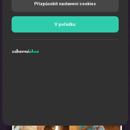
Přizpůsobit nastavení cookies
V pořádku
Oslava narozenin s animátorem
Uspořádáme pro vaše děti nezapomenutelnou oslavu.