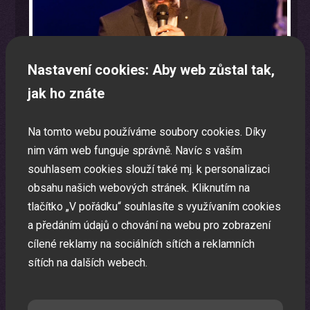
Nastavení cookies: Aby web zůstal tak,
jak ho znáte
Na tomto webu používáme soubory cookies. Díky
nim vám web funguje správně. Navíc s vaším
souhlasem cookies slouží také mj. k personalizaci
obsahu našich webových stránek. Kliknutím na
Program na firemní akci a firemní večírek na klíč
tlačítko „V pořádku“ souhlasíte s využívaním cookies
a předáním údajů o chování na webu pro zobrazení
Zábavná akce na míru dle Vašeho přání.
cílené reklamy na sociálních sítích a reklamních
sítích na dalších webech.