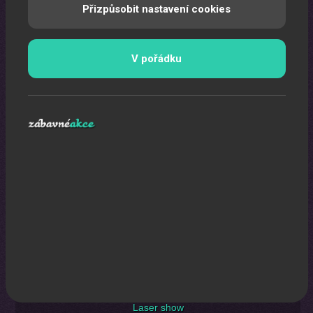
Přizpůsobit nastavení cookies
Uspořádáme pro vaše děti nezapomenutelnou oslavu.
V pořádku
Laser show