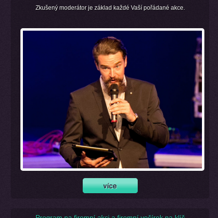
Zkušený moderátor je základ každé Vaší pořádané akce.
Program na firemní akci a firemní večírek na klíč