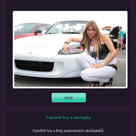
Falešné hry a skořápky
Falešné hry a finty podvodných skořápkářů.