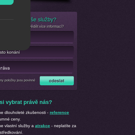
e zájem o naše služby?
se jen chcete dozvědět více informací?
ny položky jsou povinné
si vybrat právě nás?
 dlouholeté zkušenosti -
reference
umné ceny.
 vlastní služby a
atrakce
- neplatíte za
středkování.