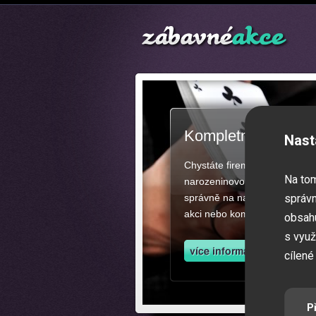
Kompletní zajištěn
Nast
Chystáte firemní akci, večíre
Na to
narozeninovou oslavu či zába
správně na našich stránkách.
správn
akci nebo kompletní zajištěn
obsahu
s využ
cílené
P