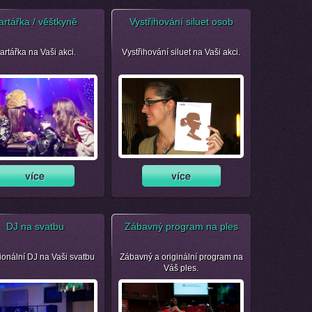
artářka / věštkyně
Vystřihování siluet osob
artářka na Vaši akci.
Vystřihování siluet na Vaši akci.
DJ na svatbu
Zábavný program na ples
ionální DJ na Vaši svatbu
Zábavný a originální program na
Váš ples.