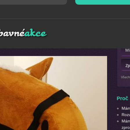
Mát
pro radost dětí. Koníček Vám udělá radost na Vaší akci
Nebo 
jte si svého koníčka! Maskot koníka by neměl chybět na
obnost po celé ČR a SR. Maskota také doporučujeme
ním balónků
.
Všech
Proč 
Máme
Roz
Máme
zpro