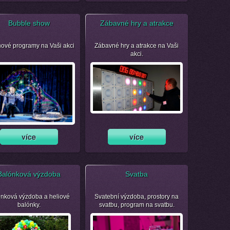
Bubble show
Zábavné hry a atrakce
nové programy na Vaši akci
Zábavné hry a atrakce na Vaši
akci.
Balónková výzdoba
Svatba
nková výzdoba a heliové
Svatební výzdoba, prostory na
balónky.
svatbu, program na svatbu.