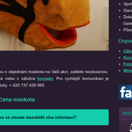
Spol
Gara
Doká
čase
Půso
Dopo
Záb
Kouz
Fot
Mole
u o objednání maskota na Vaši akci, zašlete nezávaznou
íže nebo v záložce
kontakt.
Pro rychlejší komunikaci je
icky. + 420 737 436 865
Cena maskota
Mát
o se chcete dozvědět více informací?