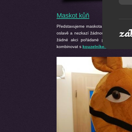
Maskot kůň
Představujeme maskota hnědého koníka 
oslavě a nezkazí žádnou srandu.Osedle
žádné akci pořádané pro děti. Půs
kombinovat s
kouzelníkem
a
modelová