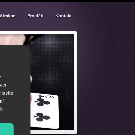
Atrakce
Pro děti
Kontakt
e
aci
hlasíte
ní
h.