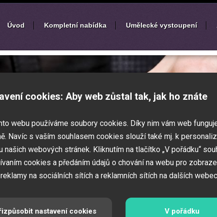
Úvod
Kompletní nabídka
Umělecké vystoupení
í
zábavných akcí
avení cookies: Aby web zůstal tak, jak ho znáte
k nebo ples? Připravujete svatbu,
mto webu používáme soubory cookies. Díky nim vám web funguj
vné představení pro děti? Pak jste
 Zajistíme Vám jednotlivé umělce na Vaši
ě. Navíc s vaším souhlasem cookies slouží také mj. k personaliz
í zábavných a firemních akcí.
 našich webových stránek. Kliknutím na tlačítko „V pořádku“ sou
ívaním cookies a předáním údajů o chování na webu pro zobraze
 reklamy na sociálních sítích a reklamních sítích na dalších webec
řizpůsobit nastavení cookies
V pořádku