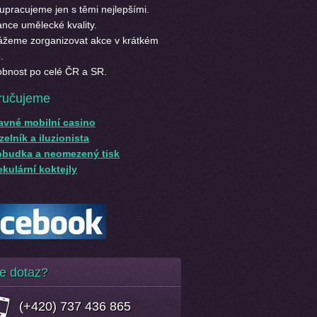
upracujeme jen s těmi nejlepšími.
nce umělecké kvality.
žeme zorganizovat akce v krátkém
.
bnost po celé ČR a SR.
ručujeme
avné mobilní casino
elník a iluzionista
obudka a neomezený tisk
kulární koktejly
e dotaz?
(+420) 737 436 865