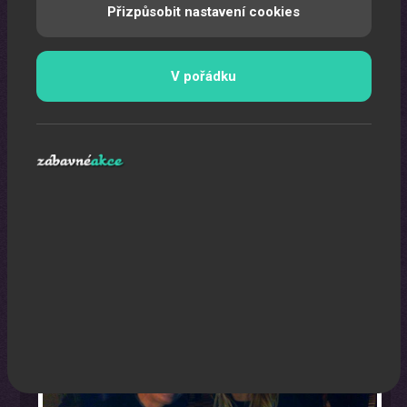
Přizpůsobit nastavení cookies
V pořádku
Karikaturista
Jedná se o originální a nezapomenutelný zážitek.