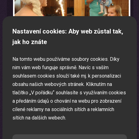
Nastavení cookies: Aby web zůstal tak,
jak ho znáte
Na tomto webu používáme soubory cookies. Díky
nim vám web funguje správně. Navíc s vaším
souhlasem cookies slouží také mj. k personalizaci
obsahu našich webových stránek. Kliknutím na
Laser show
tlačítko „V pořádku“ souhlasíte s využívaním cookies
a předáním údajů o chování na webu pro zobrazení
Pomocí laserů Vám vytvoříme exkluzivní laser show.
cílené reklamy na sociálních sítích a reklamních
sítích na dalších webech.