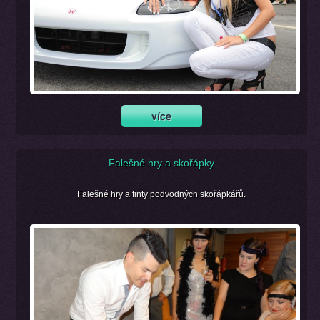
Falešné hry a skořápky
Falešné hry a finty podvodných skořápkářů.