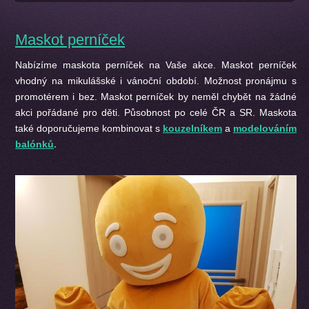
Maskot perníček
Nabízíme maskota perníček na Vaše akce. Maskot perníček
vhodný na mikulášské i vánoční období. Možnost pronájmu s
promotérem i bez. Maskot perníček by neměl chybět na žádné
akci pořádané pro děti. Působnost po celé ČR a SR. Maskota
také doporučujeme kombinovat s
kouzelníkem
a
modelováním
balónků
.