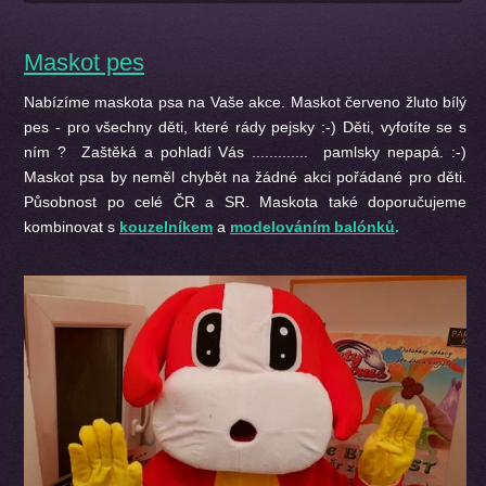
Maskot pes
Nabízíme maskota psa na Vaše akce. Maskot červeno žluto bílý
pes - pro všechny děti, které rády pejsky :-) Děti, vyfotíte se s
ním ? Zaštěká a pohladí Vás ............. pamlsky nepapá. :-)
Maskot psa by neměl chybět na žádné akci pořádané pro děti.
Působnost po celé ČR a SR. Maskota také doporučujeme
kombinovat s
kouzelníkem
a
modelováním balónků
.