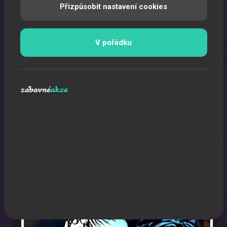
Přizpůsobit nastavení cookies
V pořádku
Karikaturista
Jedná se o originální a nezapomenutelný zážitek.