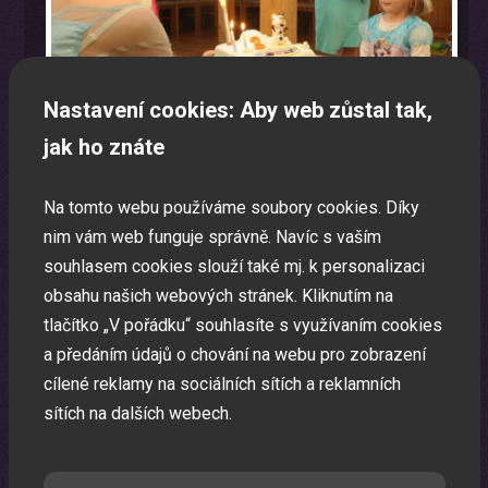
Nastavení cookies: Aby web zůstal tak,
jak ho znáte
Na tomto webu používáme soubory cookies. Díky
nim vám web funguje správně. Navíc s vaším
Laser show
souhlasem cookies slouží také mj. k personalizaci
obsahu našich webových stránek. Kliknutím na
Pomocí laserů Vám vytvoříme exkluzivní laser show.
tlačítko „V pořádku“ souhlasíte s využívaním cookies
a předáním údajů o chování na webu pro zobrazení
cílené reklamy na sociálních sítích a reklamních
sítích na dalších webech.