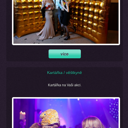
Kartářka / věštkyně
Kartářka na Vaši akci.