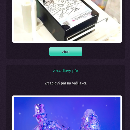
Zrcadlový pár
Zrcadlový pár na Vaši akci.