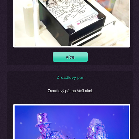
Zrcadlový pár
Zrcadlový pár na Vaši akci.