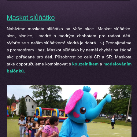
Maskot slůňátko
Nabízíme maskota slůňátko na Vaše akce. Maskot slůňátko,
slon, slonice, modré s modrým chobotem pro radost dětí.
Vyfoťte se s naším slůňátkem! Modrá je dobrá. :-) Pronajímáme
s promotérem i bez. Maskot slůňátko by neměl chybět na žádné
akci pořádané pro děti. Působnost po celé ČR a SR. Maskota
také doporučujeme kombinovat s
kouzelníkem
a
modelováním
balónků
.