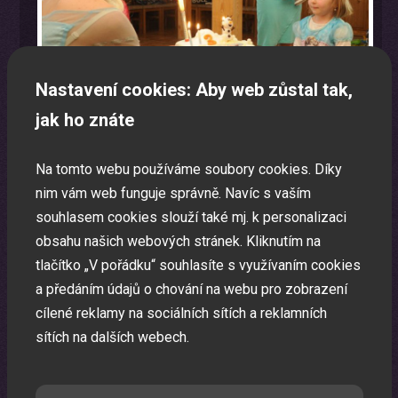
Nastavení cookies: Aby web zůstal tak,
jak ho znáte
Na tomto webu používáme soubory cookies. Díky
nim vám web funguje správně. Navíc s vaším
Laser show
souhlasem cookies slouží také mj. k personalizaci
obsahu našich webových stránek. Kliknutím na
Pomocí laserů Vám vytvoříme exkluzivní laser show.
tlačítko „V pořádku“ souhlasíte s využívaním cookies
a předáním údajů o chování na webu pro zobrazení
cílené reklamy na sociálních sítích a reklamních
sítích na dalších webech.