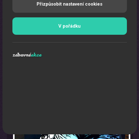
Přizpůsobit nastavení cookies
V pořádku
Karikaturista
Jedná se o originální a nezapomenutelný zážitek.