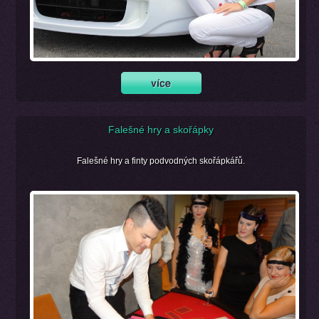
Falešné hry a skořápky
Falešné hry a finty podvodných skořápkářů.