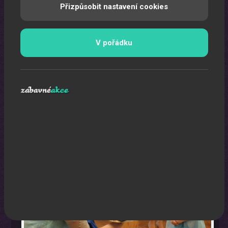
Přizpůsobit nastavení cookies
V pořádku
Oslava narozenin s animátorem
Uspořádáme pro vaše děti nezapomenutelnou oslavu.