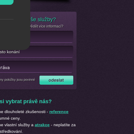
e zájem o naše služby?
se jen chcete dozvědět více informací?
ny položky jsou povinné
si vybrat právě nás?
 dlouholeté zkušenosti -
reference
umné ceny.
 vlastní služby a
atrakce
- neplatíte za
středkování.