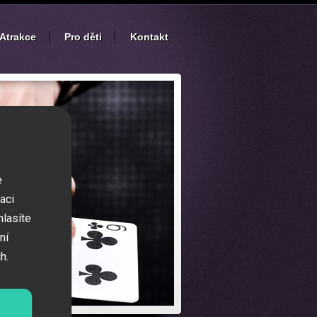
Atrakce
Pro děti
Kontakt
e
aci
hlasíte
ní
h.