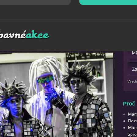
Mát
 držitele titulů
2x mistr světa a mistr Evropy,
Vám
Nebo 
ás vtáhne do prostředí nadčasových bytostí. Jedná se o
ow, navozující fascinující vizi tančícího robota.
Všech
Proč 
Máme
Roz
Máme
zpro