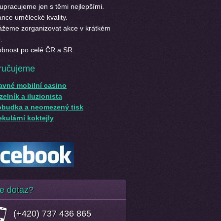
upracujeme jen s těmi nejlepšími.
nce umělecké kvality.
žeme zorganizovat akce v krátkém
.
bnost po celé ČR a SR.
ručujeme
avné mobilní casino
elník a iluzionista
obudka a neomezený tisk
kulární koktejly
e dotaz?
(+420) 737 436 865