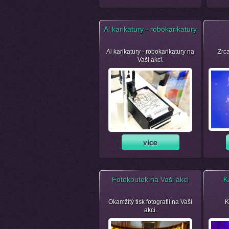
Al karikatury - robokarikatury
Al karikatury - robokarikatury na
Zrca
Vaši akci.
Fotokoutek na Vaši akci
K
Okamžitý tisk fotografií na Vaši
K
akci.