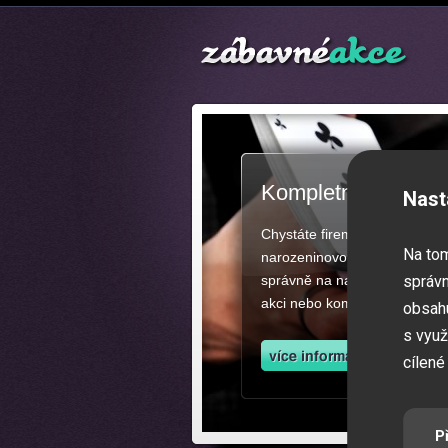
Kompletní zajištěn
Nast
Chystáte firemní akci, večíre
Na to
narozeninovou oslavu či zába
správně na našich stránkách.
správn
akci nebo kompletní zajištěn
obsahu
s využ
cílené
P