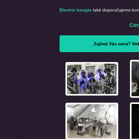
Electric boogie
také doporučujeme kom
Ce
Zajímá Vás cena? Neb