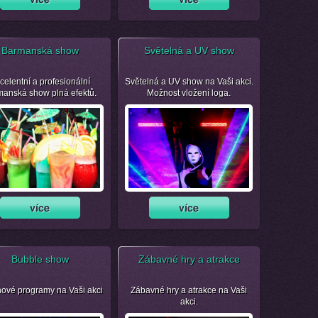
Barmanská show
Světelná a UV show
celentní a profesionální
Světelná a UV show na Vaši akci.
manská show plná efektů.
Možnost vložení loga.
Bubble show
Zábavné hry a atrakce
nové programy na Vaši akci
Zábavné hry a atrakce na Vaši
akci.