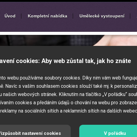
Úvod
Kompletní nabídka
Umělecké vystoupení
í
zábavných akcí
avení cookies: Aby web zůstal tak, jak ho znáte
k nebo ples? Připravujete svatbu,
mto webu používáme soubory cookies. Díky nim vám web funguj
vné představení pro děti? Pak jste
 Zajistíme Vám jednotlivé umělce na Vaši
ě. Navíc s vaším souhlasem cookies slouží také mj. k personaliz
í zábavných a firemních akcí.
 našich webových stránek. Kliknutím na tlačítko „V pořádku“ sou
ívaním cookies a předáním údajů o chování na webu pro zobraze
 reklamy na sociálních sítích a reklamních sítích na dalších webec
řizpůsobit nastavení cookies
V pořádku