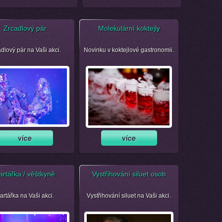
Zrcadlový pár
Molekulární koktejly
dlový pár na Vaši akci.
Novinku v koktejlové gastronomii.
artářka / věštkyně
Vystřihování siluet osob
artářka na Vaši akci.
Vystřihování siluet na Vaši akci.