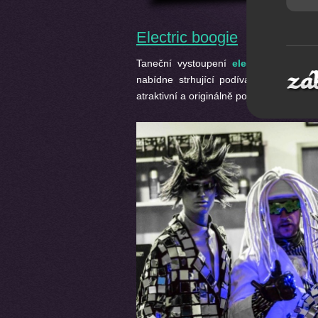
Electric boogie
Taneční vystoupení
electric boogie
od
nabídne strhující podívanou, která v
atraktivní a originálně pojatou taneční sh