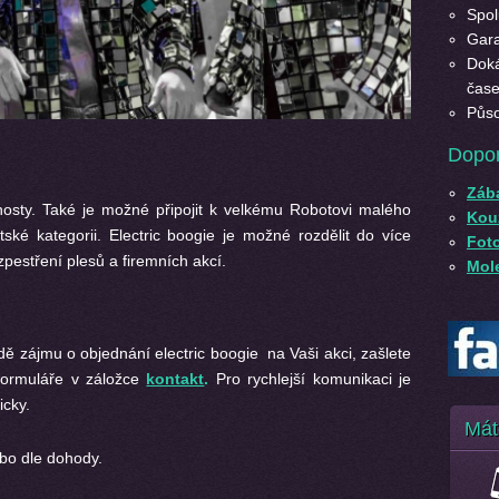
Spol
Gara
Doká
čase
Půso
Dopo
Záb
hosty. Také je možné připojit k velkému Robotovi malého
Kouz
tské kategorii. Electric boogie je možné rozdělit do více
Fot
pestření plesů a firemních akcí.
Mole
ě zájmu o objednání electric boogie na Vaši akci, zašlete
formuláře v záložce
kontakt
.
Pro rychlejší komunikaci je
icky.
Mát
bo dle dohody.